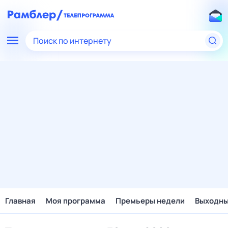
Поиск по интернету
Главная
Моя программа
Премьеры недели
Выходн