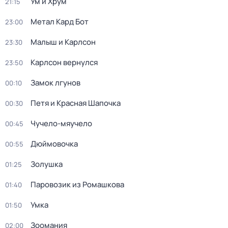
Ум и Хрум
21:15
Метал Кард Бот
23:00
Малыш и Карлсон
23:30
Карлсон вернулся
23:50
Замок лгунов
00:10
Петя и Красная Шапочка
00:30
Чучело-мяучело
00:45
Дюймовочка
00:55
Золушка
01:25
Паровозик из Ромашкова
01:40
Умка
01:50
Зоомания
02:00