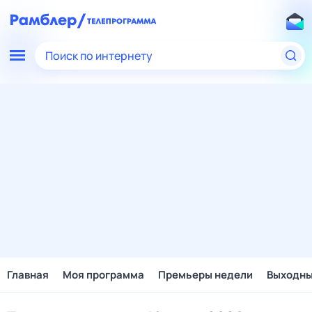
Поиск по интернету
Главная
Моя программа
Премьеры недели
Выходн