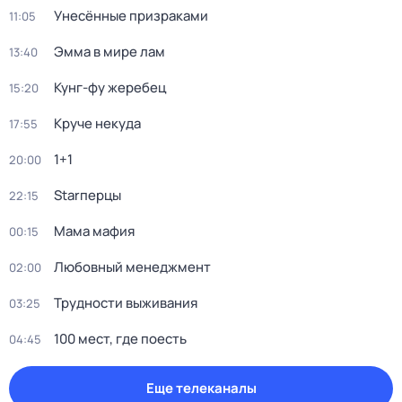
Унесённые призраками
11:05
Эмма в мире лам
13:40
Кунг-фу жеребец
15:20
Круче некуда
17:55
1+1
20:00
Starперцы
22:15
Мама мафия
00:15
Любовный менеджмент
02:00
Трудности выживания
03:25
100 мест, где поесть
04:45
Еще телеканалы