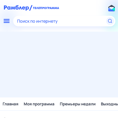
Поиск по интернету
Главная
Моя программа
Премьеры недели
Выходн