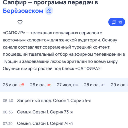
Сапфир — программа передач в
Берёзовском
12
«САПФИР» — телеканал популярных сериалов с
восточным колоритом для женской аудитории. Основу
канала составляет современный турецкий контент,
прошедший тщательный отбор на эфирном телевидении в
Турции и завоевавший любовь зрителей по всему миру.
Окунись в мир страстей под блеск «САПФИРА»!
25 июл,
сб
26 июл,
вс
27 июл,
пн
28 июл,
вт
29 июл,
Запретный плод
. Сезон 1
. Серия 4-я
05:40
Семья
. Сезон 1
. Серия 73-я
06:35
Семья
. Сезон 1
. Серия 74-я
07:30