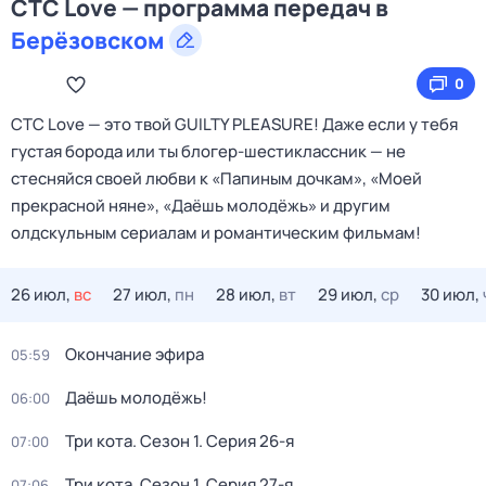
СТС Love — программа передач в
Берёзовском
0
СТС Love — это твой GUILTY PLEASURE! Даже если у тебя
густая борода или ты блогер-шестиклассник — не
стесняйся своей любви к «Папиным дочкам», «Моей
прекрасной няне», «Даёшь молодёжь» и другим
олдскульным сериалам и романтическим фильмам!
26 июл,
вс
27 июл,
пн
28 июл,
вт
29 июл,
ср
30 июл,
Окончание эфира
05:59
Даёшь молодёжь!
06:00
Три кота
. Сезон 1
. Серия 26-я
07:00
Три кота
. Сезон 1
. Серия 27-я
07:06