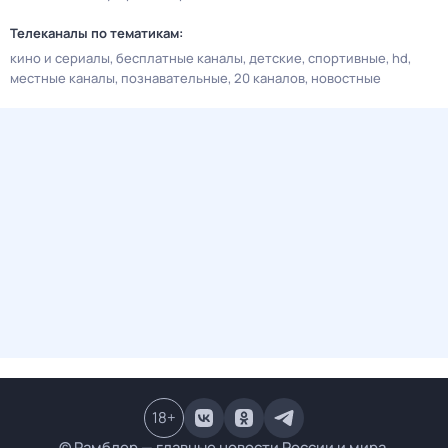
Телеканалы по тематикам:
кино и сериалы
бесплатные каналы
детские
спортивные
hd
местные каналы
познавательные
20 каналов
новостные
18
+
© Рамблер — главные новости России и мира,