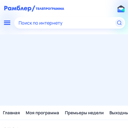
Поиск по интернету
Главная
Моя программа
Премьеры недели
Выходн