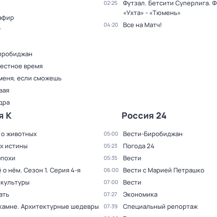
Футзал. Бетсити Суперлига. Ф
02:25
«Ухта» - «Тюмень»
эфир
Все на Матч!
04:20
т
иробиджан
Местное время
меня, если сможешь
вая
дра
я К
Россия 24
 о животных
Вести-Биробиджан
05:00
ах истины
Погода 24
05:23
эпохи
Вести
05:35
ё о нём
. Сезон 1
. Серия 4-я
Вести с Марией Петрашко
06:00
 культуры
Вести
07:00
ать
Экономика
07:27
 камне. Архитектурные шедевры
Специальный репортаж
07:39