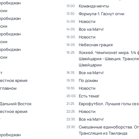
иробиджан
Команда мечты
13:00
ссии
Формула-1. Гаснут огни
13:30
иробиджан
Новости
14:00
ссии
Все на Матч!
14:05
иробиджан
Новости
16:00
ссии
Небесная грация
16:05
иробиджан
Хоккей. Чемпионат мира. 1/4 
16:25
ссии
Швейцария - Швеция. Трансля
Швейцарии
т
Все на Матч!
18:35
Местное время
По домам
19:35
 главном
Новости
19:55
Есть тема!
20:00
 Дальний Восток
Еврофутбол. Лучшие голы се
21:25
Местное время
Новости
22:25
т
Все на Матч!
22:30
Смешанные единоборства. On
23:30
Трансляция из Таиланда
иробиджан