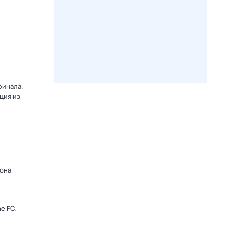
финала.
ция из
зона
e FC.