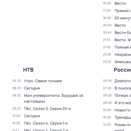
Вести
16:30
Прямой 
17:00
60 мину
18:00
Вести
20:00
Вести-Б
20:45
Вести. 
21:10
Поймай 
21:30
Некраси
23:35
Алексан
03:10
НТВ
Росси
Утро. Самое лучшее
Диалоги
06:30
06:30
Сегодня
В поиск
08:00
07:20
Мои университеты. Будущее за
Почерк 
08:25
08:20
настоящим
И это вс
08:50
Пёс
. Сезон 3
. Серия 20-я
09:25
Новости
10:00
Сегодня
10:00
Тринадц
10:20
Пёс
. Сезон 4
. Серия 1-я
10:35
Роман в
12:00
Пёс
. Сезон 4
. Серия 7-я
мира
11:47