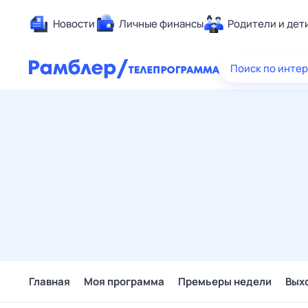
Новости
Личные финансы
Родители и дет
Здоровье
Поиск по инте
Развлечен
Дом и уют
Спорт
Карьера
Авто
Технологи
Жизненные
Сберегаем
Гороскопы
Главная
Моя программа
Премьеры недели
Вых