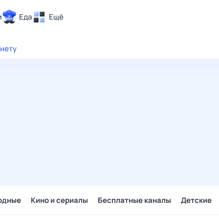
и
Еда
Ещё
Почта
рнету
ия и отдых
Поиск
Погода
ТВ-программа
и и тренды
 ситуации
 вместе
Помощь
одные
Кино и сериалы
Бесплатные каналы
Детские