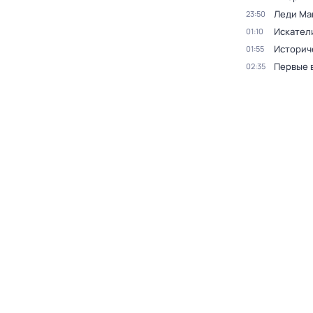
Леди Ма
23:50
Искател
01:10
Историч
01:55
Первые 
02:35