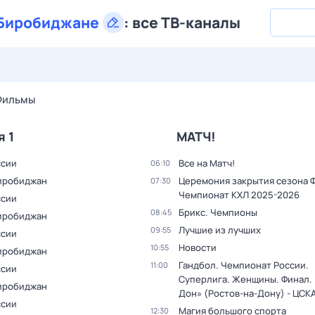
Биробиджане
:
все ТВ-каналы
27 июл,
пн
28 июл,
вт
29 июл,
ср
30 июл,
чт
31 июл,
Фильмы
я 1
МАТЧ!
ссии
Все на Матч!
06:10
иробиджан
Церемония закрытия сезона 
07:30
Чемпионат КХЛ 2025-2026
ссии
Брикс. Чемпионы
08:45
иробиджан
Лучшие из лучших
09:55
ссии
Новости
10:55
иробиджан
Гандбол. Чемпионат России.
11:00
ссии
Суперлига. Женщины. Финал. 
иробиджан
Дон» (Ростов-на-Дону) - ЦСК
ссии
Магия большого спорта
12:30