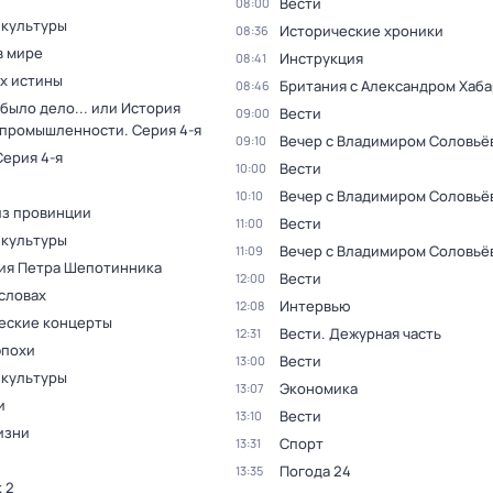
Вести
08:00
 культуры
Исторические хроники
08:36
в мире
Инструкция
08:41
ах истины
Британия с Александром Хаб
08:46
было дело... или История
Вести
09:00
 промышленности
. Серия 4-я
Вечер с Владимиром Соловьё
09:10
Серия 4-я
Вести
10:00
Вечер с Владимиром Соловьё
10:10
из провинции
Вести
11:00
 культуры
Вечер с Владимиром Соловьё
11:09
ия Петра Шепотинника
Вести
12:00
словах
Интервью
12:08
еские концерты
Вести. Дежурная часть
12:31
эпохи
Вести
13:00
 культуры
Экономика
13:07
и
Вести
13:10
изни
Спорт
13:31
Погода 24
13:35
 2