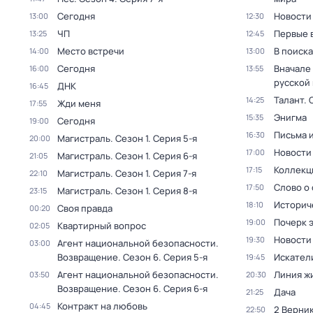
Сегодня
Новости
13:00
12:30
ЧП
Первые 
13:25
12:45
Место встречи
В поиск
14:00
13:00
Сегодня
Вначале 
16:00
13:55
русской
ДНК
16:45
Талант
. 
14:25
Жди меня
17:55
Энигма
15:35
Сегодня
19:00
Письма 
16:30
Магистраль
. Сезон 1
. Серия 5-я
20:00
Новости
17:00
Магистраль
. Сезон 1
. Серия 6-я
21:05
Коллекц
17:15
Магистраль
. Сезон 1
. Серия 7-я
22:10
Слово о 
17:50
Магистраль
. Сезон 1
. Серия 8-я
23:15
Историч
18:10
Своя правда
00:20
Почерк 
19:00
Квартирный вопрос
02:05
Новости
19:30
Агент национальной безопасности.
03:00
Возвращение
. Сезон 6
. Серия 5-я
Искател
19:45
Агент национальной безопасности.
Линия ж
03:50
20:30
Возвращение
. Сезон 6
. Серия 6-я
Дача
21:25
Контракт на любовь
04:45
2 Верник
22:50