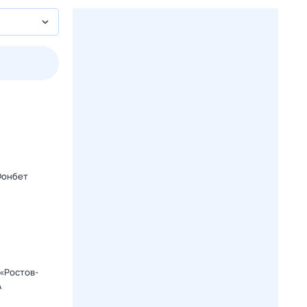
пт
1 авг,
сб
2 авг,
вс
3 авг,
пн
4 авг,
вт
Вчера
Сегод
Фонбет
«Ростов-
А