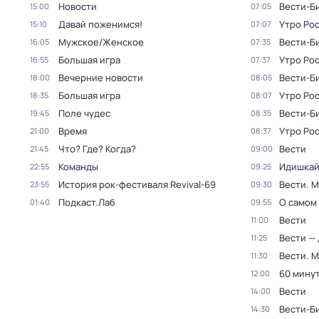
Новости
Вести-Б
15:00
07:05
Давай поженимся!
Утро Ро
15:10
07:07
Мужское/Женское
Вести-Б
16:05
07:35
Большая игра
Утро Ро
16:55
07:37
Вечерние новости
Вести-Б
18:00
08:05
Большая игра
Утро Ро
18:35
08:07
Поле чудес
Вести-Б
19:45
08:35
Время
Утро Ро
21:00
08:37
Что? Где? Когда?
Вести
21:45
09:00
Команды
Идишкай
22:55
09:25
История рок-фестиваля Revival-69
Вести. 
23:55
09:30
Подкаст.Лаб
О самом
01:40
09:55
Вести
11:00
Вести —
11:25
Вести. 
11:30
60 мину
12:00
Вести
14:00
Вести-Б
14:30