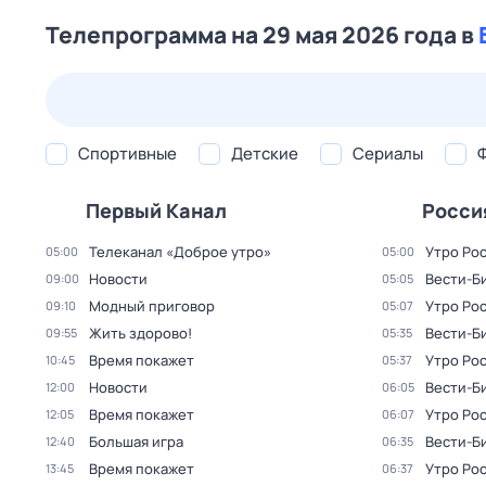
Телепрограмма на 29 мая 2026 года в
23 июл,
чт
24 июл,
пт
25 июл,
сб
26 июл,
вс
Спортивные
Детские
Сериалы
Первый Канал
Росси
Телеканал «Доброе утро»
Утро Ро
05:00
05:00
Новости
Вести-Б
09:00
05:05
Модный приговор
Утро Ро
09:10
05:07
Жить здорово!
Вести-Б
09:55
05:35
Время покажет
Утро Ро
10:45
05:37
Новости
Вести-Б
12:00
06:05
Время покажет
Утро Ро
12:05
06:07
Большая игра
Вести-Б
12:40
06:35
Время покажет
Утро Ро
13:45
06:37