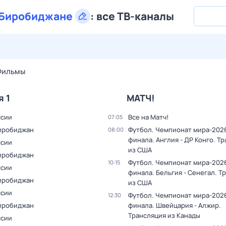
Биробиджане
:
все ТВ-каналы
26 июл,
вс
27 июл,
пн
28 июл,
вт
29 июл,
ср
30 июл,
Фильмы
я 1
МАТЧ!
ссии
Все на Матч!
07:05
иробиджан
Футбол. Чемпионат мира-2026.
08:00
финала. Англия - ДР Конго. Т
ссии
из США
иробиджан
Футбол. Чемпионат мира-2026.
10:15
ссии
финала. Бельгия - Сенегал. Т
иробиджан
из США
ссии
Футбол. Чемпионат мира-2026.
12:30
иробиджан
финала. Швейцария - Алжир.
Трансляция из Канады
ссии