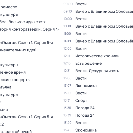
Вести
09:00
 ремесло
Вечер с Владимиром Соловьё
09:10
 культуры
Вести
10:00
бел. Восьмое чудо света
Вечер с Владимиром Соловьё
10:10
тория контрразведки
. Серия 4-
Вести
11:00
Вечер с Владимиром Соловьё
11:09
 «Омега»
. Сезон 1
. Серия 5-я
Вести
12:00
амечательных идей
Исторические хроники
12:11
Есть решение
12:16
 культуры
Вести. Дежурная часть
12:31
лённое время
Вести
13:00
еские концерты
Экономика
13:07
атьяна
Вести
13:10
 культуры
Спорт
13:31
и
Погода 24
13:35
изни
Погода 24
13:39
 «Омега»
. Сезон 1
. Серия 5-я
Вести
13:40
 2
Экономика
13:45
 с золотой рукой