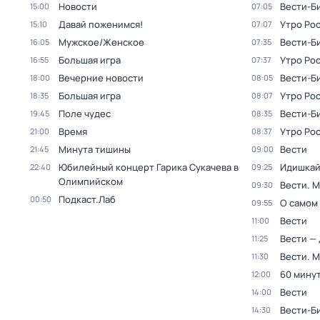
Новости
Вести-Б
15:00
07:05
Давай поженимся!
Утро Ро
15:10
07:07
Мужское/Женское
Вести-Б
16:05
07:35
Большая игра
Утро Ро
16:55
07:37
Вечерние новости
Вести-Б
18:00
08:05
Большая игра
Утро Ро
18:35
08:07
Поле чудес
Вести-Б
19:45
08:35
Время
Утро Ро
21:00
08:37
Минута тишины
Вести
21:45
09:00
Юбилейный концерт Гарика Сукачева в
Идишкай
22:40
09:25
Олимпийском
Вести. 
09:30
Подкаст.Лаб
00:50
О самом
09:55
Вести
11:00
Вести —
11:25
Вести. 
11:30
60 мину
12:00
Вести
14:00
Вести-Б
14:30