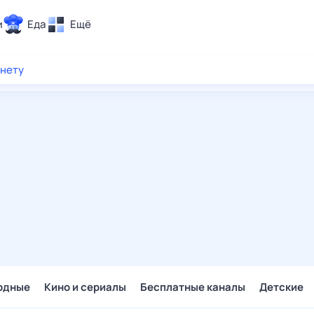
и
Еда
Ещё
Почта
рнету
ия и отдых
Поиск
Погода
ТВ-программа
и и тренды
 ситуации
 вместе
Помощь
одные
Кино и сериалы
Бесплатные каналы
Детские