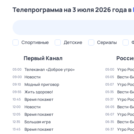
Телепрограмма на 3 июля 2026 года в
22 июл,
ср
23 июл,
чт
24 июл,
пт
25 июл,
сб
Спортивные
Детские
Сериалы
Первый Канал
Росси
Телеканал «Доброе утро»
Утро Ро
05:00
05:00
Новости
Вести-Б
09:00
05:05
Модный приговор
Утро Ро
09:10
05:07
Жить здорово!
Вести-Б
09:55
05:35
Время покажет
Утро Ро
10:45
05:37
Новости
Вести-Б
12:00
06:05
Время покажет
Утро Ро
12:05
06:07
Большая игра
Вести-Б
12:35
06:35
Время покажет
Утро Ро
13:45
06:37