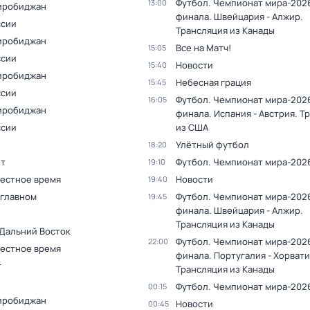
Футбол. Чемпионат мира-2026.
13:00
иробиджан
финала. Швейцария - Алжир.
ссии
Трансляция из Канады
иробиджан
Все на Матч!
15:05
ссии
Новости
15:40
иробиджан
Небесная грация
15:45
ссии
Футбол. Чемпионат мира-2026.
16:05
иробиджан
финала. Испания - Австрия. Т
ссии
из США
Улётный футбол
18:20
т
Футбол. Чемпионат мира-202
19:10
Местное время
Новости
19:40
 главном
Футбол. Чемпионат мира-2026.
19:45
финала. Швейцария - Алжир.
Трансляция из Канады
 Дальний Восток
Футбол. Чемпионат мира-2026.
22:00
Местное время
финала. Португалия - Хорвати
т
Трансляция из Канады
Футбол. Чемпионат мира-202
00:15
иробиджан
Новости
00:45