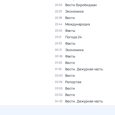
Вести-Биробиджан
22:00
Экономика
22:23
Вести
22:38
Международка
22:44
Факты
23:00
Погода 24
23:21
Факты
23:33
Экономика
00:31
Факты
00:36
Вести
01:00
Вести. Дежурная часть
01:35
Вести
02:00
Репортаж
02:39
Вести
03:00
Вести
03:02
Вести. Дежурная часть
04:32