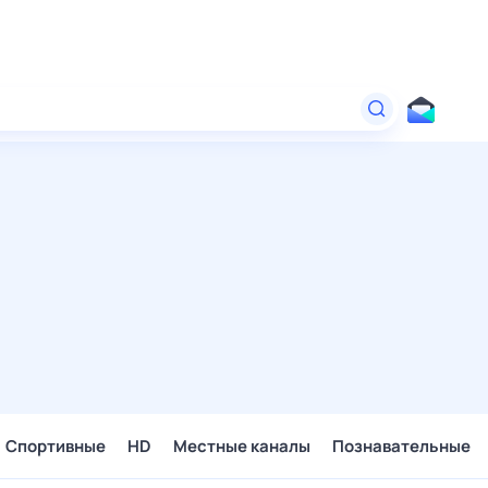
Спортивные
HD
Местные каналы
Познавательные