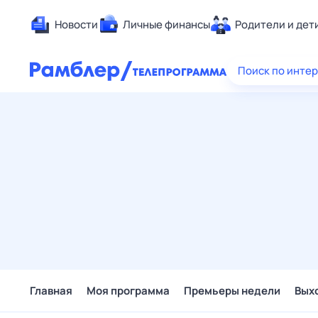
Новости
Личные финансы
Родители и дет
Здоровье
Поиск по инте
Развлечен
Дом и уют
Спорт
Карьера
Авто
Технологи
Жизненные
Сберегаем
Гороскопы
Главная
Моя программа
Премьеры недели
Вых