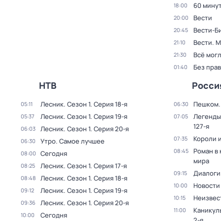
60 мину
18:00
Вести
20:00
Вести-Б
20:45
Вести. 
21:10
Всё могл
21:30
Без прав
01:40
НТВ
Росси
Лесник
. Сезон 1
. Серия 18-я
Пешком..
05:11
06:30
Лесник
. Сезон 1
. Серия 19-я
Легенды
05:37
07:05
127-я
Лесник
. Сезон 1
. Серия 20-я
06:03
Короли и
07:35
Утро. Самое лучшее
06:30
Роман в
08:45
Сегодня
08:00
мира
Лесник
. Сезон 1
. Серия 17-я
08:25
Диалоги
09:15
Лесник
. Сезон 1
. Серия 18-я
08:48
Новости
10:00
Лесник
. Сезон 1
. Серия 19-я
09:12
Неизвес
10:15
Лесник
. Сезон 1
. Серия 20-я
09:36
Каникул
11:00
Сегодня
10:00
2-я