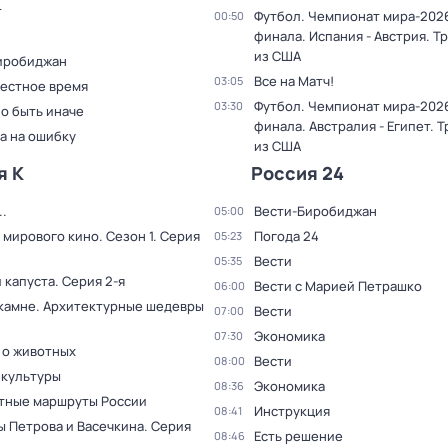
т
Футбол. Чемпионат мира-2026.
00:50
финала. Испания - Австрия. Т
из США
иробиджан
Все на Матч!
03:05
Местное время
Футбол. Чемпионат мира-2026.
03:30
о быть иначе
финала. Австралия - Египет. 
а на ошибку
из США
я К
Россия 24
.
Вести-Биробиджан
05:00
 мирового кино
. Сезон 1
. Серия
Погода 24
05:23
Вести
05:35
 капуста
. Серия 2-я
Вести с Марией Петрашко
06:00
 камне. Архитектурные шедевры
Вести
07:00
Экономика
07:30
 о животных
Вести
08:00
 культуры
Экономика
08:36
тные маршруты России
Инструкция
08:41
ы Петрова и Васечкина
. Серия
Есть решение
08:46