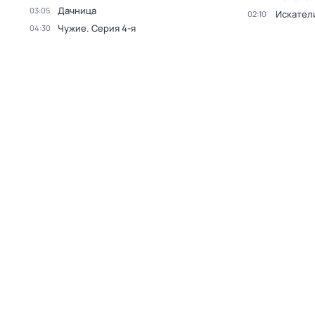
Дачница
03:05
Искател
02:10
Чужие
. Серия 4-я
04:30