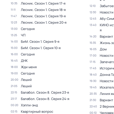
Лесник
. Сезон 1
. Серия 17-я
10:35
Забытое
12:10
Лесник
. Сезон 1
. Серия 18-я
11:11
Новости
12:30
Лесник
. Сезон 1
. Серия 19-я
11:47
Абу-Сим
12:45
Лесник
. Сезон 1
. Серия 20-я
12:23
КИНО ис
13:40
Сегодня
13:00
я
ЧП
13:25
Вариант
14:20
БиМ
. Сезон 1
. Серия 9-я
14:00
Жизнь з
15:35
БиМ
. Сезон 1
. Серия 10-я
15:00
Дом
16:05
Сегодня
16:00
Новости
17:00
ДНК
16:45
Запечат
17:15
Жди меня
18:00
Историч
17:45
Сегодня
19:00
Донна Т
18:40
Леший
20:00
Новости
19:30
Леший
21:05
Искател
19:45
Балабол
. Сезон 8
. Серия 23-я
22:15
Линия ж
20:35
Балабол
. Сезон 8
. Серия 24-я
23:17
Вариант
21:30
Хэппи-энд
00:20
2 Верник
22:40
Квартирный вопрос
02:15
Человек
00:10