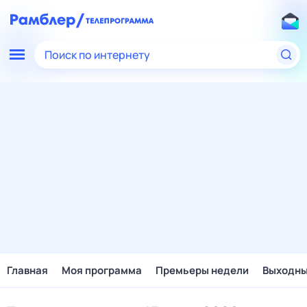
Поиск по интернету
Главная
Моя программа
Премьеры недели
Выходн