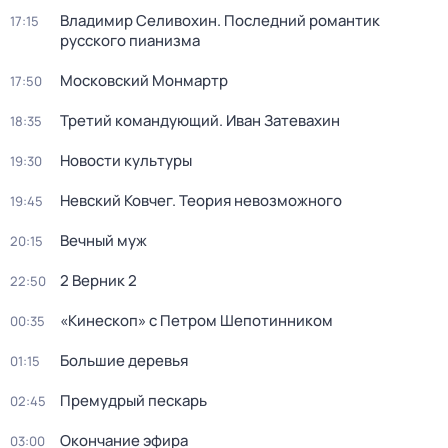
Владимир Селивохин. Последний романтик
17:15
русского пианизма
Московский Монмартр
17:50
Третий командующий. Иван Затевахин
18:35
Новости культуры
19:30
Невский Ковчег. Теория невозможного
19:45
Вечный муж
20:15
2 Верник 2
22:50
«Кинескоп» с Петром Шепотинником
00:35
Большие деревья
01:15
Премудрый пескарь
02:45
Окончание эфира
03:00