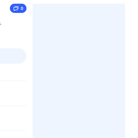
0
,
2 авг,
вс
3 авг,
пн
4 авг,
вт
5 авг,
ср
Вчера
Сегодня