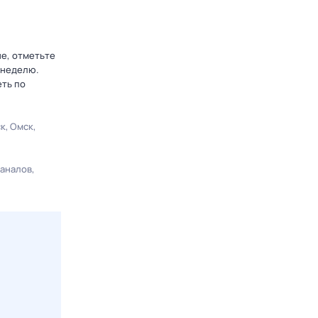
не, отметьте
 неделю.
еть по
ск
Омск
каналов