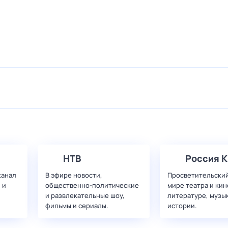
НТВ
Россия К
канал
В эфире новости,
Просветительский
 и
общественно-политические
мире театра и кин
и развлекательные шоу,
литературе, музы
фильмы и сериалы.
истории.