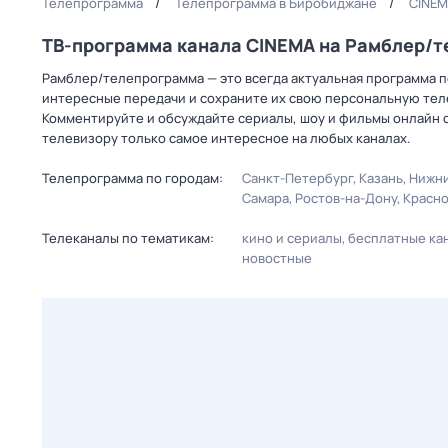
Телепрограмма
Телепрограмма в Биробиджане
CINEM
ТВ-программа канала CINEMA на Рамблер/
Рамблер/телепрограмма — это всегда актуальная программа п
интересные передачи и сохраните их свою персональную телеп
Комментируйте и обсуждайте сериалы, шоу и фильмы онлайн с
телевизору только самое интересное на любых каналах.
Телепрограмма по городам:
Санкт-Петербург
Казань
Нижни
Самара
Ростов-на-Дону
Красн
Телеканалы по тематикам:
кино и сериалы
бесплатные ка
новостные