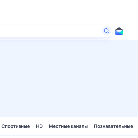
Спортивные
HD
Местные каналы
Познавательные