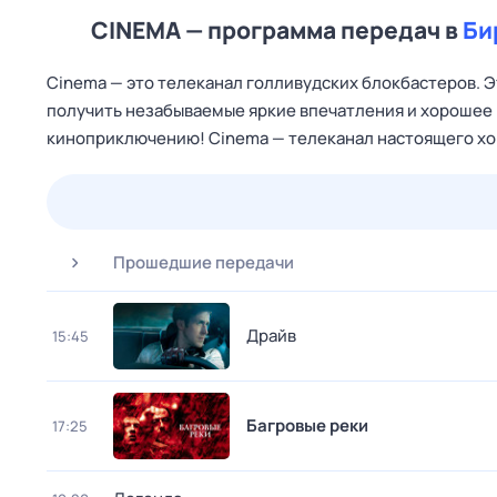
CINEMA — программа передач в
Би
Cinema — это телеканал голливудских блокбастеров. Э
получить незабываемые яркие впечатления и хорошее
киноприключению! Cinema — телеканал настоящего хо
24 июл,
пт
25 июл,
сб
26 июл,
вс
27 июл,
пн
Прошедшие передачи
Драйв
15:45
Багровые реки
17:25