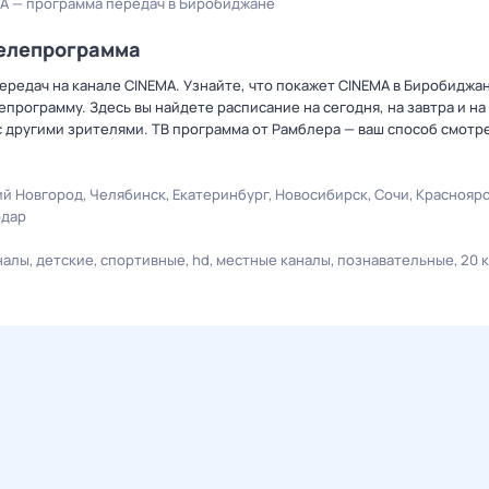
A — программа передач в Биробиджане
телепрограмма
ередач на канале CINEMA. Узнайте, что покажет CINEMA в Биробиджа
рограмму. Здесь вы найдете расписание на сегодня, на завтра и на
 другими зрителями. ТВ программа от Рамблера — ваш способ смотр
й Новгород
Челябинск
Екатеринбург
Новосибирск
Сочи
Краснояр
одар
налы
детские
спортивные
hd
местные каналы
познавательные
20 