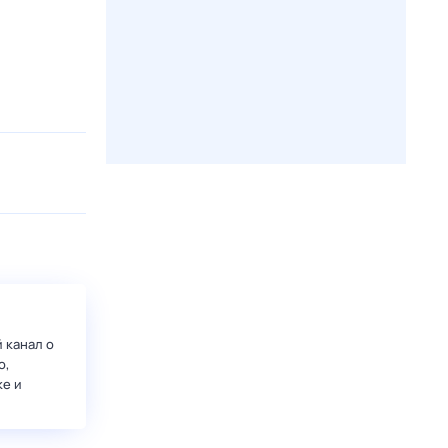
 канал о
о,
ке и