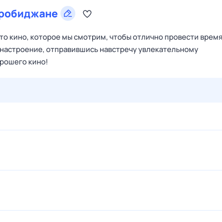
робиджане
то кино, которое мы смотрим, чтобы отлично провести время
 настроение, отправившись навстречу увлекательному
рошего кино!
28 июл,
вт
29 июл,
ср
30 июл,
чт
31 июл,
пт
1 авг,
сб