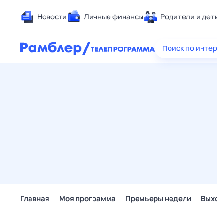
Новости
Личные финансы
Родители и дет
Здоровье
Поиск по инте
Развлечен
Дом и уют
Спорт
Карьера
Авто
Технологи
Жизненные
Сберегаем
Гороскопы
Главная
Моя программа
Премьеры недели
Вых