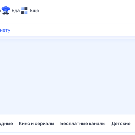
и
Еда
Ещё
Почта
рнету
ия и отдых
Поиск
Погода
ТВ-программа
и и тренды
 ситуации
 вместе
Помощь
одные
Кино и сериалы
Бесплатные каналы
Детские