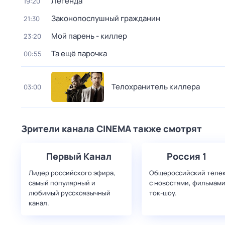
Легенда
19:20
Законопослушный гражданин
21:30
Мой парень - киллер
23:20
Та ещё парочка
00:55
Телохранитель киллера
03:00
Зрители канала CINEMA также смотрят
Первый Канал
Россия 1
Лидер российского эфира,
Общероссийский теле
самый популярный и
с новостями, фильмами
любимый русскоязычный
ток-шоу.
канал.