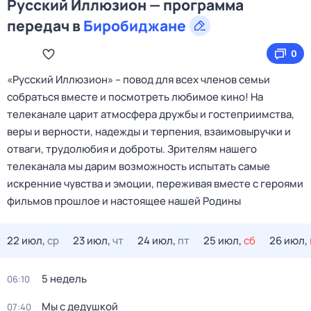
Русский Иллюзион — программа
передач в
Биробиджане
0
«Русский Иллюзион» – повод для всех членов семьи
собраться вместе и посмотреть любимое кино! На
телеканале царит атмосфера дружбы и гостеприимства,
веры и верности, надежды и терпения, взаимовыручки и
отваги, трудолюбия и доброты. Зрителям нашего
телеканала мы дарим возможность испытать самые
искренние чувства и эмоции, переживая вместе с героями
фильмов прошлое и настоящее нашей Родины
22 июл,
ср
23 июл,
чт
24 июл,
пт
25 июл,
сб
26 июл,
5 недель
06:10
Мы с дедушкой
07:40