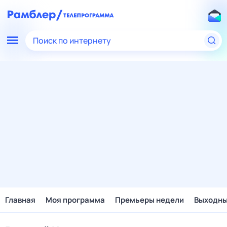
Поиск по интернету
Главная
Моя программа
Премьеры недели
Выходн