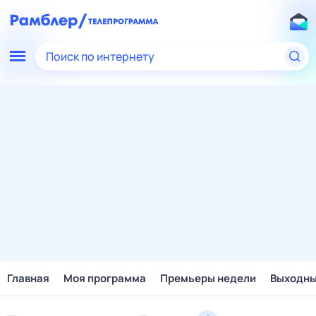
Поиск по интернету
Главная
Моя программа
Премьеры недели
Выходн