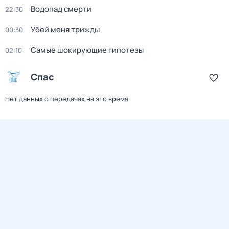
Водопад смерти
22:30
Убей меня трижды
00:30
Самые шoкиpующие гипотезы
02:10
Спас
Нет данных о передачах на это время