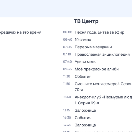
ТВ Центр
ередачах на это время
Песня года. Битва за эфир
06:00
10 самых
06:40
Перерыв в вещании
07:05
Православная энциклопедия
07:10
Удиви меня
07:40
Моё прекрасное алиби
09:35
События
11:30
Смешите меня семеро!
. Сезон
11:50
70-я
Анекдот-клуб «Нехмурые лю
12:40
1
. Серия 69-я
Заложница
13:15
События
14:30
Заложница
14:45