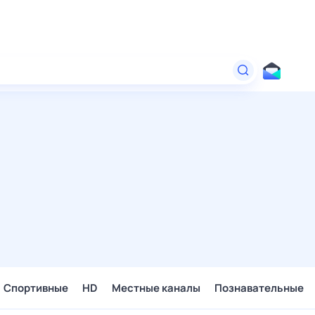
Спортивные
HD
Местные каналы
Познавательные