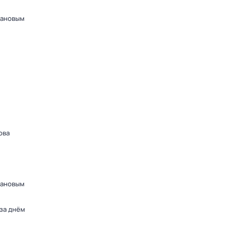
дановым
ова
дановым
 за днём