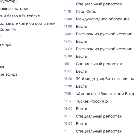
 культуры
Специальный репортаж
11:19
мешная история
Стоп Фейк
11:38
кий базар в Витебске
Международное обозрение
12:00
одная стихия и ее обитатели
.
Вести
13:00
 Серия 1-я
Рассказы из русской истории
13:18
и
Вести
14:00
в мире
Рассказы из русской истории
14:08
Вести
15:00
Специальный репортаж
15:11
оун
Вести
16:00
ие эфира
39-й медотряд.Битва за жизнь
16:20
Вести
17:00
«Америка» с Валентином Бог
17:15
Tucker. Россия 24
17:37
Вести
18:00
Специальный репортаж
18:11
Вести
19:00
Специальный репортаж
19:11