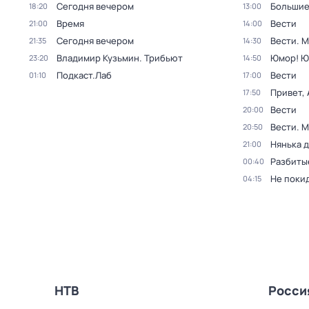
Сегодня вечером
Большие
18:20
13:00
Время
Вести
21:00
14:00
Сегодня вечером
Вести. 
21:35
14:30
Владимир Кузьмин. Трибьют
Юмор! Ю
23:20
14:50
Подкаст.Лаб
Вести
01:10
17:00
Привет, 
17:50
Вести
20:00
Вести. 
20:50
Нянька 
21:00
Разбиты
00:40
Не поки
04:15
НТВ
Росси