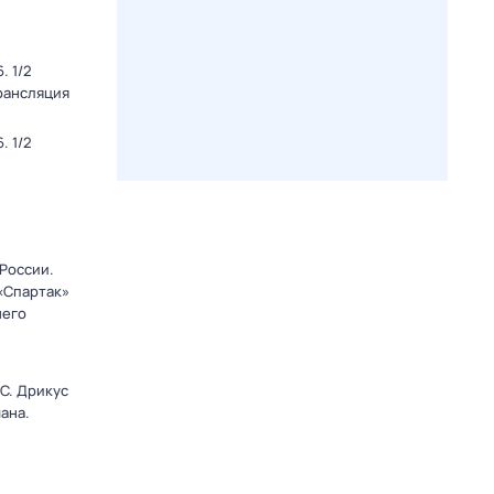
. 1/2
Трансляция
. 1/2
 России.
 «Спартак»
него
C. Дрикус
ана.