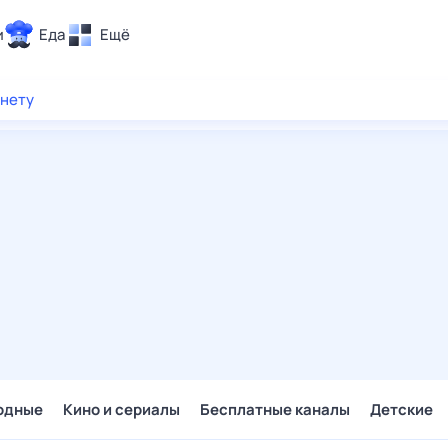
и
Еда
Ещё
Почта
рнету
ия и отдых
Поиск
Погода
ТВ-программа
и и тренды
 ситуации
 вместе
Помощь
одные
Кино и сериалы
Бесплатные каналы
Детские