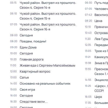
Чужой район. Выстрел из прошлого
.
Путь по
05:15
06:30
Сезон 4
. Серия 14-я
Человеч
07:05
Чужой район. Выстрел из прошлого
.
06:10
Василис
07:42
Сезон 4
. Серия 15-я
Цена
08:20
Чужой район. Выстрел из прошлого
.
07:05
Пряничн
10:10
Сезон 4
. Серия 16-я
Острова
10:40
Сегодня
08:00
Лев Гур
11:20
Поедем, поедим!
08:20
Передви
12:35
Едим Дома
09:20
Трое из
13:05
Сегодня
10:00
Каникул
13:21
Главная дорога
10:20
Зима в 
13:38
Живая еда с Сергеем Малозёмовым
11:00
Преснов
13:55
Квартирный вопрос
12:00
Сезон 1
.
Сатья
13:00
Энцикло
14:55
Основано на реальных событиях
14:00
«Цирк». 
15:25
Своя игра
15:00
СССР!
Сегодня
16:00
Цирк
16:05
Следствие вели...
16:20
Большая
17:35
Сегодня
19:00