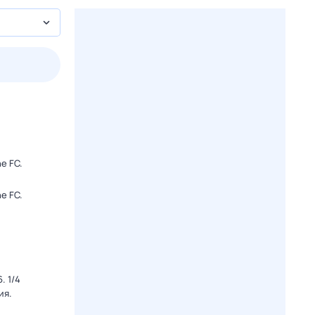
3 авг,
пн
4 авг,
вт
5 авг,
ср
6 авг,
чт
Вчера
Сегодня
e FC.
e FC.
. 1/4
ия.