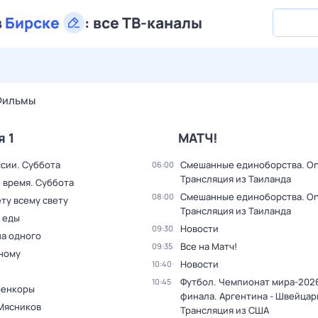
в
Бирске
:
все ТВ-каналы
29 июл,
ср
30 июл,
чт
31 июл,
пт
1 авг,
сб
2 авг,
вс
Фильмы
я 1
МАТЧ!
ссии. Суббота
Смешанные единоборства. On
06:00
Трансляция из Таиланда
 время. Суббота
Смешанные единоборства. On
08:00
ту всему свету
Трансляция из Таиланда
 еды
Новости
09:30
на одного
Все на Матч!
09:35
дному
Новости
10:40
Футбол. Чемпионат мира-2026
10:45
оенкоры
финала. Аргентина - Швейцар
Мясников
Трансляция из США