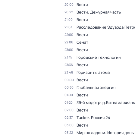
Вести
20:00
Вести. Дежурная часть
20:22
Вести
21:00
Расследование Эдуарда Петр
21:04
Вести
22:00
Сенат
22:06
Вести
23:00
Городские технологии
23:15
Вести
23:36
Горизонты атома
23:48
Вести
00:00
Глобальная энергия
00:30
Вести
01:00
39-й медотряд.Битва за жизнь
01:20
Вести
02:00
Tucker. Россия 24
02:37
Вести
03:00
Мир на ладони. История день
03:22