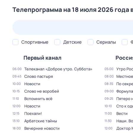
Телепрограмма на 18 июля 2026 года 
25 июл,
сб
26 июл,
вс
27 июл,
пн
28 июл,
вт
Спортивные
Детские
Сериалы
Первый канал
Росси
Телеканал «Доброе утро. Суббота»
Утро Ро
06:00
05:00
Слово пастыря
Местное
09:45
08:00
Новости
По секре
10:00
08:35
Слово не воробей
Формула
10:15
09:00
Вспомнить всё
Пятеро 
11:10
09:25
Новости
Сто к о
12:00
10:10
Поехали!
Вести
12:15
11:00
Арбатские тайны
Наши. В
13:10
11:30
Вечерние новости
Доктор 
18:00
12:00