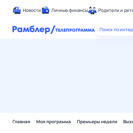
Новости
Личные финансы
Родители и дет
Здоровье
Поиск по инте
Развлечен
Дом и уют
Спорт
Карьера
Авто
Технологи
Жизненные
Сберегаем
Гороскопы
Главная
Моя программа
Премьеры недели
Вых