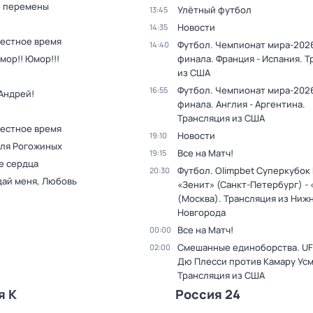
 перемены
Улётный футбол
13:45
Новости
14:35
Местное время
Футбол. Чемпионат мира-2026
14:40
мор!! Юмор!!!
финала. Франция - Испания. 
из США
Футбол. Чемпионат мира-2026
16:55
Андрей!
финала. Англия - Аргентина.
Трансляция из США
Местное время
Новости
19:10
для Рогожиных
Все на Матч!
19:15
е сердца
Футбол. Olimpbet Суперкубок
20:30
дай меня, Любовь
«Зенит» (Санкт-Петербург) -
(Москва). Трансляция из Ниж
Новгорода
Все на Матч!
00:00
Смешанные единоборства. UF
02:00
Дю Плесси против Камару Усм
Трансляция из США
я К
Россия 24