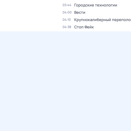
Городские технологии
03:44
Вести
04:00
Крупнокалиберный переполо
04:10
Стоп Фейк
04:38