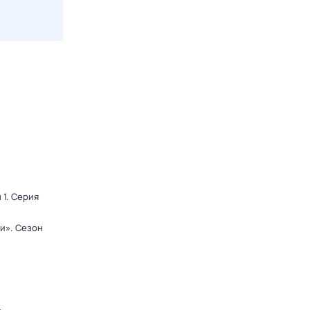
 1
. Серия
ди»
. Сезон