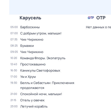
Карусель
ОТР
Барбоскины
Нет данных о п
05:00
С добрым утром, малыши!
07:00
Чик-Чирикино
07:35
Бумажки
08:25
Чик-Чирикино
09:05
Команда Флоры. Экопатруль
10:20
Простоквашино
12:40
Каникулы Светофоровых
16:30
Ум и Хрум
17:00
Белль и Себастьян: Приключения
19:30
продолжаются
Спокойной ночи, малыши!
21:00
Отель у овечек
21:15
Летучий корабль
23:00