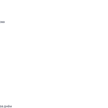
ова
 за днём