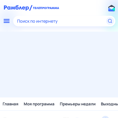
Поиск по интернету
Главная
Моя программа
Премьеры недели
Выходн