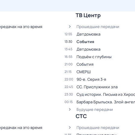
ТВ Центр
ередачах на это время
Прошедшие передачи
Детдомовка
12:55
События
13:30
Детдомовка
13:45
Подъём с глубины
16:55
События
21:00
СМЕРШ
21:15
90-е
. Серия 3-я
22:00
СС. Прислужники зла
22:45
Суд истории. Письма из Хиро
23:30
Барбара Брыльска. Злой анге
00:15
Будущие передачи
СТС
ередачах на это время
Прошедшие передачи
11:35