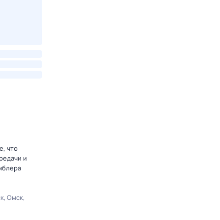
е, что
редачи и
амблера
ск
Омск