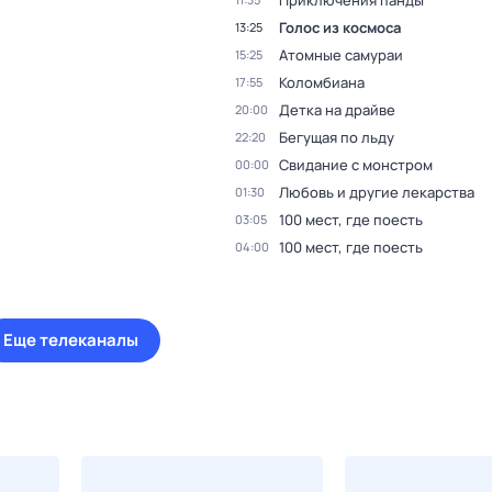
Приключения панды
Голос из космоса
13:25
Атомные самураи
15:25
Коломбиана
17:55
Детка на драйве
20:00
Бегущая по льду
22:20
Свидание с монстром
00:00
Любовь и другие лекарства
01:30
100 мест, где поесть
03:05
100 мест, где поесть
04:00
Еще телеканалы