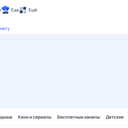
и
Еда
Ещё
Почта
рнету
ия и отдых
Поиск
Погода
ТВ-программа
и и тренды
 ситуации
 вместе
Помощь
одные
Кино и сериалы
Бесплатные каналы
Детские