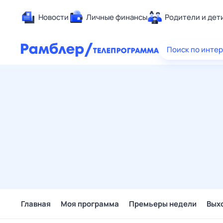
Новости
Личные финансы
Родители и дет
Здоровье
Поиск по инте
Развлечен
Дом и уют
Спорт
Карьера
Авто
Технологи
Жизненные
Сберегаем
Гороскопы
Главная
Моя программа
Премьеры недели
Вых