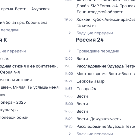
Драйв. SMP Formula 4. Трансл
 время. Вести — Амурская
Ленинградской области
Хоккей. Кубок Александра Ов
19:50
ий богатырь: Корень зла
Гала-матч
 передачи
Будущие передачи
я К
Россия 24
ие передачи
Прошедшие передачи
погах
Вести
12:00
одная стихия и ее обитатели
.
Расследование Эдуарда Петр
13:05
 Серия 4-я
Местное время. Вести-Благо
14:00
еченная история
Церковь и мир
14:27
 шее». Милая! Ты услышь меня!
Погода 24
14:35
 шее
Вести
15:00
 опера – 2025
Вести
16:00
 культуры
Вести
17:00
полевой роман
Вести. Дежурная часть
18:20
Расследование Эдуарда Петр
19:20
Будущие передачи