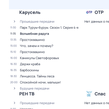
Карусель
ОТР
Прошедшие передачи
Нет данных о п
Парк Турум-бурум
. Сезон 1
. Серия 4-я
11:30
Волшебная радуга
11:35
Простоквашино
13:35
Что, зачем и почему?
15:00
Простоквашино
15:10
Каникулы Светофоровых
16:00
Держи краба
16:30
Барбоскины
16:35
Линцесса. Тайны леса
18:30
Спокойной ночи, малыши!
20:00
Будущие передачи
РЕН ТВ
Спас
Прошедшие передачи
Нет данных о п
11:30