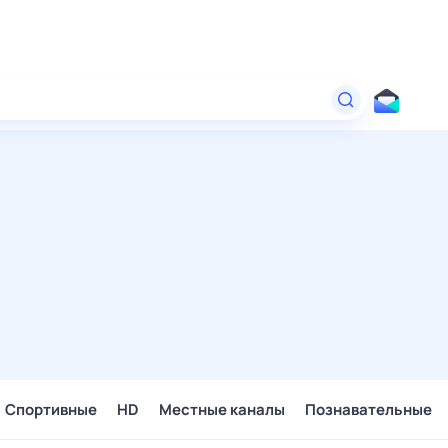
Спортивные
HD
Местные каналы
Познавательные