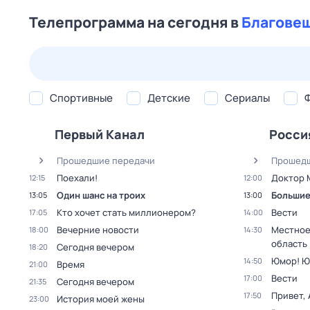
Телепрограмма на сегодня в
Благове
25 июл,
сб
26 июл,
вс
27 июл,
пн
28 июл,
вт
Спортивные
Детские
Сериалы
Первый Канал
Росси
Прошедшие передачи
Прошедш
Поехали!
Доктор 
12:15
12:00
Один шанс на троих
Большие
13:05
13:00
Кто хочет стать миллионером?
Вести
17:05
14:00
Вечерние новости
Местное
18:00
14:30
область
Сегодня вечером
18:20
Юмор! Ю
14:50
Время
21:00
Вести
17:00
Сегодня вечером
21:35
Привет, 
17:50
История моей жены
23:00