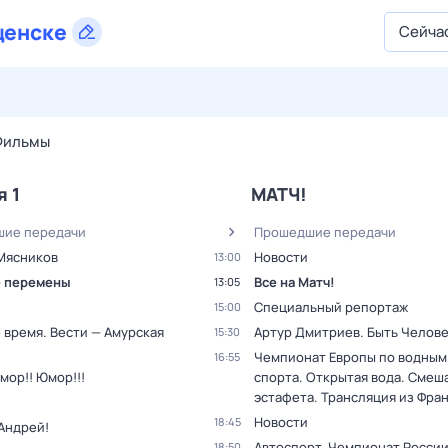
щенске
Сейча
29 июл,
ср
30 июл,
чт
31 июл,
пт
1 авг,
сб
2 авг,
вс
Фильмы
я 1
МАТЧ!
ие передачи
Прошедшие передачи
Мясников
Новости
13:00
 перемены
Все на Матч!
13:05
Специальный репортаж
15:00
 время. Вести — Амурская
Артур Дмитриев. Быть Челов
15:30
Чемпионат Европы по водным
16:55
мор!! Юмор!!!
спорта. Открытая вода. Смеш
эстафета. Трансляция из Фра
Новости
18:45
Андрей!
Автоспорт. Чемпионат России
18:50