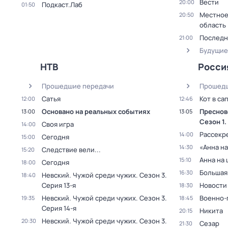
Вести
20:00
Подкаст.Лаб
01:50
Местное
20:50
область
Последн
21:00
Будущие
НТВ
Росси
Прошедшие передачи
Прошедш
Сатья
Кот в са
12:00
12:46
Основано на реальных событиях
Преснов
13:00
13:05
Сезон 1
.
Своя игра
14:00
Рассекр
14:00
Сегодня
15:00
«Анна на
14:30
Следствие вели...
15:20
Анна на
15:10
Сегодня
18:00
Большая
16:30
Невский. Чужой среди чужих
. Сезон 3
.
18:40
Серия 13-я
Новости
18:30
Невский. Чужой среди чужих
. Сезон 3
.
Военно-
19:35
18:45
Серия 14-я
Никита
20:15
Невский. Чужой среди чужих
. Сезон 3
.
20:30
Сезар
21:30