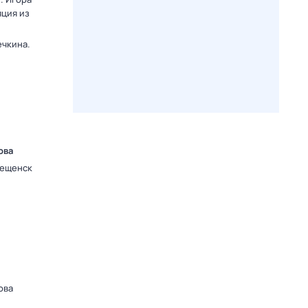
яция из
ечкина.
ова
вещенск
ова