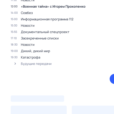
Новости
«Военная тайна» с Игорем Прокопенко
12:00
Совбез
14:00
Информационная программа 112
15:00
Новости
15:30
Документальный спецпроект
15:55
Заcекрeченные списки
17:10
Новости
18:30
Дикий, дикий мир
19:00
Катастрофа
19:30
Будущие передачи