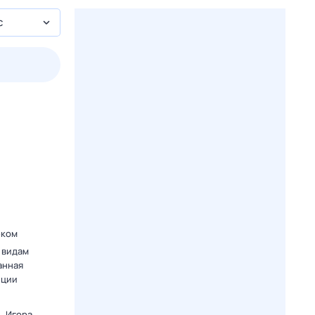
с
3 авг,
пн
4 авг,
вт
5 авг,
ср
6 авг,
чт
Вчера
Сегодня
еком
 видам
анная
нции
. Игора