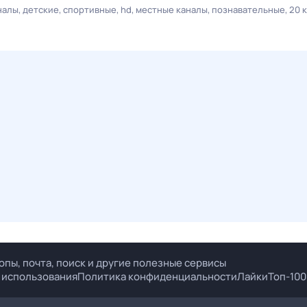
налы
детские
спортивные
hd
местные каналы
познавательные
20 
опы, почта, поиск и другие полезные сервисы
 использования
Политика конфиденциальности
Лайки
Топ-100