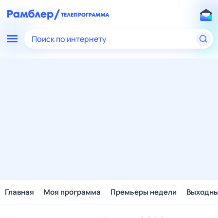
Поиск по интернету
Главная
Моя программа
Премьеры недели
Выходн