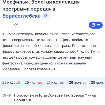
Мосфильм. Золотая коллекция —
программа передач в
Борисоглебске
21
Кино о настоящем, вечном, о нас. Классика советского
кино, современные хиты - золотой фонд любимых
фильмов от главной киностудии страны. Родные герои,
фразы, по которым мы узнаём своих в любой толпе. Кино
высшей пробы: комедии, драмы, детективы, научная
фантастика, - каждый день только на киноканале
Мосфильм. Золотая коллекция
25 июл,
сб
26 июл,
вс
27 июл,
пн
28 июл,
вт
29 июл,
Приключения Тома Сойера и Гекльберри Финна
.
05:46
Серия 3-я