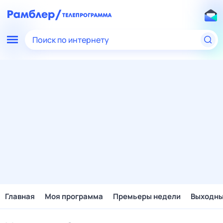
Поиск по интернету
Главная
Моя программа
Премьеры недели
Выходн