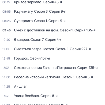
Кривое зеркало
. Серия 46-я
06:15
Ржунимагу
. Сезон 3
. Серия 9-я
08:05
Суперлига
. Сезон 1
. Серия 9-я
08:25
Смех с доставкой на дом
. Сезон 1
. Серия 135-я
09:45
6 кадров
. Сезон 7
. Серия 4-я
10:40
Смеяться разрешается
. Сезон 1
. Серия 227-я
11:10
Городок
. Серия 157-я
12:45
Смехопанорама Евгения Петросяна
. Серия 135-я
13:35
Весёлые истории из жизни
. Сезон 1
. Серия 6-я
14:00
Аншлаг
14:25
Улица Весёлая
. Серия 8-я
17:35