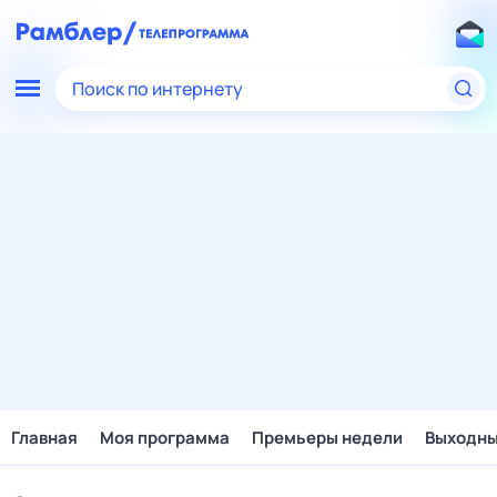
Поиск по интернету
Главная
Моя программа
Премьеры недели
Выходн