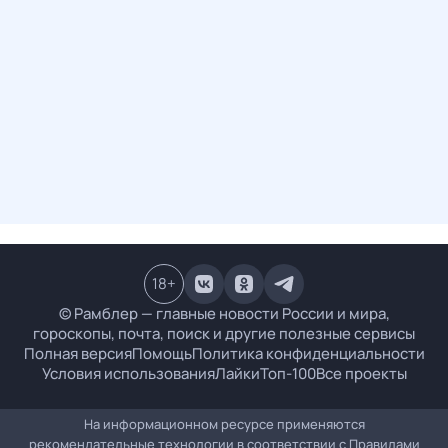
18
+
© Рамблер — главные новости России и мира,
гороскопы, почта, поиск и другие полезные сервисы
Полная версия
Помощь
Политика конфиденциальности
Условия использования
Лайки
Топ-100
Все проекты
На информационном ресурсе применяются
рекомендательные технологии в соответствии с
Правилами