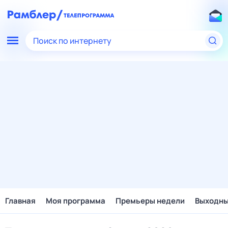
Поиск по интернету
Главная
Моя программа
Премьеры недели
Выходн