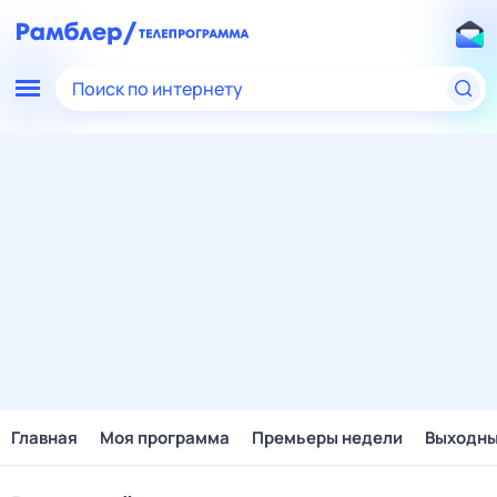
Поиск по интернету
Главная
Моя программа
Премьеры недели
Выходн