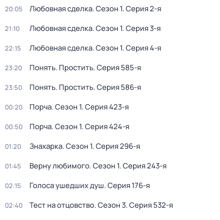
Любовная сделка
. Сезон 1
. Серия 2-я
20:05
Любовная сделка
. Сезон 1
. Серия 3-я
21:10
Любовная сделка
. Сезон 1
. Серия 4-я
22:15
Понять. Простить
. Серия 585-я
23:20
Понять. Простить
. Серия 586-я
23:50
Порча
. Сезон 1
. Серия 423-я
00:20
Порча
. Сезон 1
. Серия 424-я
00:50
Знaхaрка
. Сезон 1
. Серия 296-я
01:20
Bерну любимогo
. Сезон 1
. Серия 243-я
01:45
Голocа ушедших душ
. Серия 176-я
02:15
Тест на отцовство
. Сезон 3
. Серия 532-я
02:40