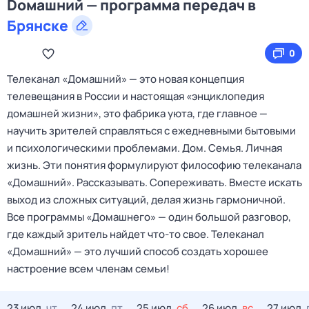
Dомашний — программа передач в
Брянске
0
Телеканал «Домашний» — это новая концепция
телевещания в России и настоящая «энциклопедия
домашней жизни», это фабрика уюта, где главное —
научить зрителей справляться с ежедневными бытовыми
и психологическими проблемами. Дом. Семья. Личная
жизнь. Эти понятия формулируют философию телеканала
«Домашний». Рассказывать. Сопереживать. Вместе искать
выход из сложных ситуаций, делая жизнь гармоничной.
Все программы «Домашнего» — один большой разговор,
где каждый зритель найдет что‑то свое. Телеканал
«Домашний» — это лучший способ создать хорошее
настроение всем членам семьи!
23 июл,
чт
24 июл,
пт
25 июл,
сб
26 июл,
вс
27 июл,