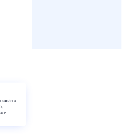
 канал о
о,
ке и