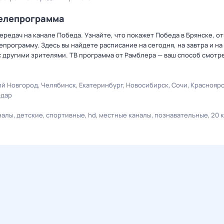
телепрограмма
редач на канале Победа. Узнайте, что покажет Победа в Брянске, о
рограмму. Здесь вы найдете расписание на сегодня, на завтра и на
 другими зрителями. ТВ программа от Рамблера — ваш способ смотр
й Новгород
Челябинск
Екатеринбург
Новосибирск
Сочи
Краснояр
одар
налы
детские
спортивные
hd
местные каналы
познавательные
20 