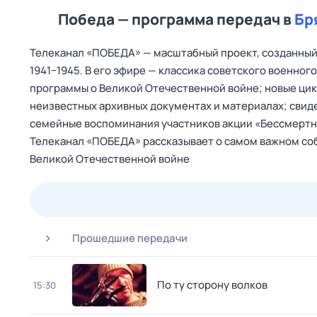
Победа — программа передач в
Бр
Телеканал «ПОБЕДА» — масштабный проект, созданный 
1941−1945. В его эфире — классика советского военно
программы о Великой Отечественной войне; новые цик
неизвестных архивных документах и материалах; свид
семейные воспоминания участников акции «Бессмертны
Телеканал «ПОБЕДА» рассказывает о самом важном соб
Великой Отечественной войне
24 июл,
пт
25 июл,
сб
26 июл,
вс
27 июл,
пн
Прошедшие передачи
По ту сторону волков
15:30