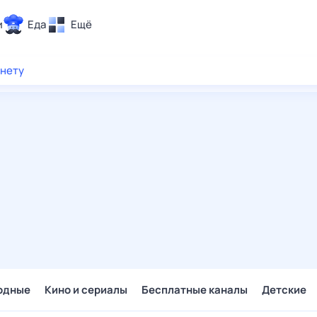
и
Еда
Ещё
Почта
рнету
ия и отдых
Поиск
Погода
ТВ-программа
и и тренды
 ситуации
 вместе
Помощь
одные
Кино и сериалы
Бесплатные каналы
Детские