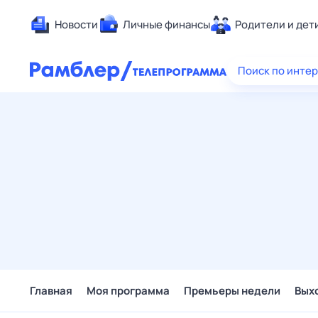
Новости
Личные финансы
Родители и дет
Здоровье
Поиск по инте
Развлечен
Дом и уют
Спорт
Карьера
Авто
Технологи
Жизненные
Сберегаем
Гороскопы
Главная
Моя программа
Премьеры недели
Вых