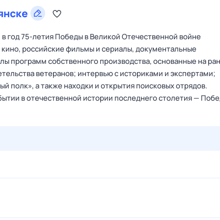
янске
в год 75-летия Победы в Великой Отечественной войне
го кино, российские фильмы и сериалы, документальные
лы программ собственного производства, основанные на ра
етельства ветеранов; интервью с историками и экспертами;
й полк», а также находки и открытия поисковых отрядов.
ытии в отечественной истории последнего столетия — Побе
28 июл,
вт
29 июл,
ср
30 июл,
чт
31 июл,
пт
1 авг,
сб