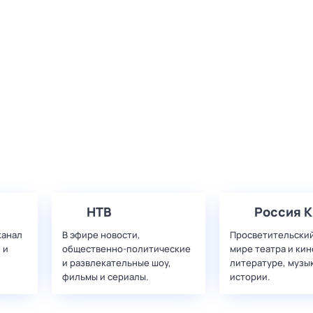
НТВ
Россия К
канал
В эфире новости,
Просветительский
 и
общественно-политические
мире театра и кин
и развлекательные шоу,
литературе, музы
фильмы и сериалы.
истории.