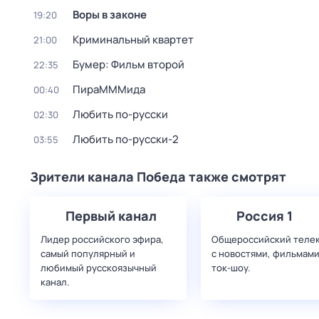
Воры в законе
19:20
Криминальный квартет
21:00
Бумер: Фильм второй
22:35
ПираМММида
00:40
Любить по-русски
02:30
Любить по-русски-2
03:55
Зрители канала Победа также смотрят
Первый канал
Россия 1
Лидер российского эфира,
Общероссийский теле
самый популярный и
с новостями, фильмами
любимый русскоязычный
ток-шоу.
канал.