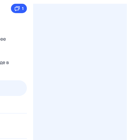
1
нее
де в
2 авг,
вс
3 авг,
пн
4 авг,
вт
5 авг,
ср
Вчера
Сегодня