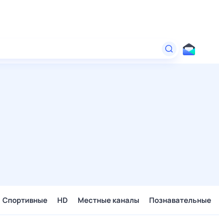
Спортивные
HD
Местные каналы
Познавательные