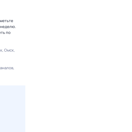
тметьте
 неделю.
еть по
ск
Омск
каналов