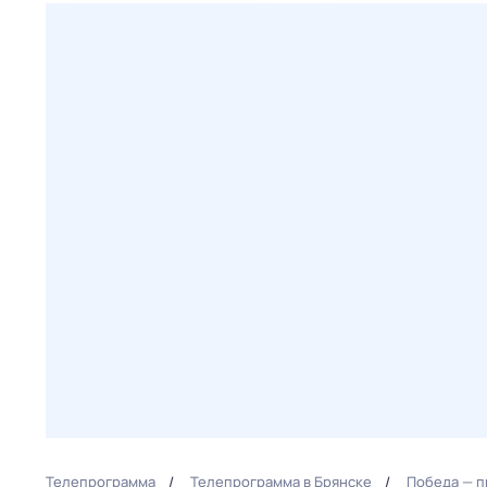
Телепрограмма
Телепрограмма в Брянске
Победа — п