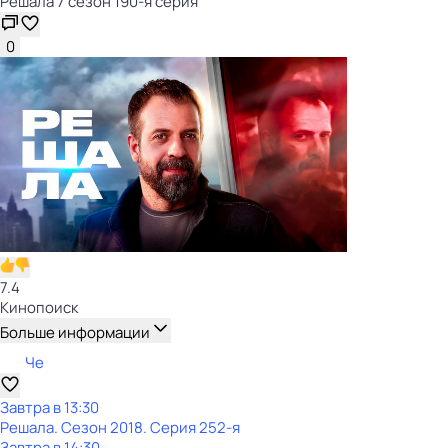
Решала 7 сезон 190-я серия
0
7.4
Кинопоиск
Больше информации
Че
Завтра в 13:30
Решала
. Сезон 2018
. Серия 252-я
Завтра в 14:30