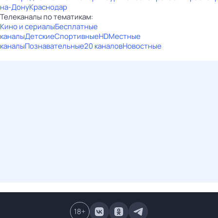
на-Дону
Краснодар
Телеканалы по тематикам:
Кино и сериалы
Бесплатные
каналы
Детские
Спортивные
HD
Местные
каналы
Познавательные
20 каналов
Новостные
18
+