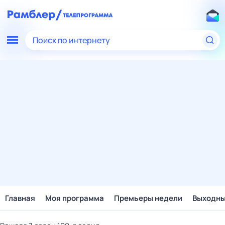
Поиск по интернету
Главная
Моя программа
Премьеры недели
Выходн