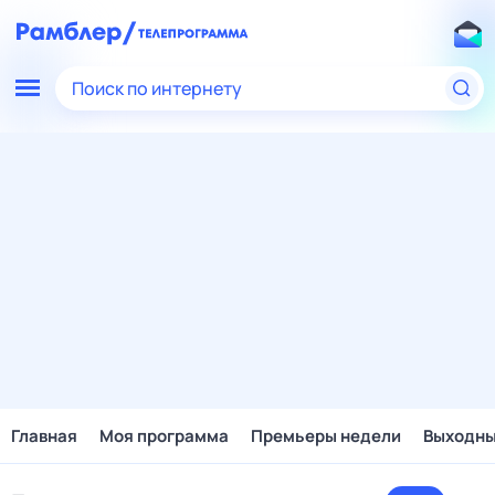
Поиск по интернету
Главная
Моя программа
Премьеры недели
Выходн