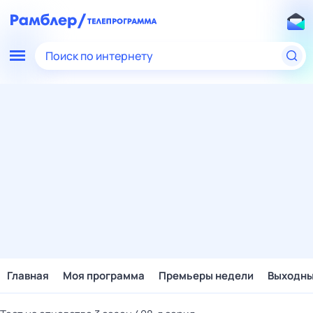
Поиск по интернету
Главная
Моя программа
Премьеры недели
Выходн