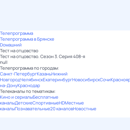
Телепрограмма
Телепрограмма в Брянске
Dомашний
Тест на отцовство
Тест на отцовство. Сезон 3. Серия 408-я
null
Телепрограмма по городам:
Санкт-Петербург
Казань
Нижний
Новгород
Челябинск
Екатеринбург
Новосибирск
Сочи
Красноя
на-Дону
Краснодар
Телеканалы по тематикам:
Кино и сериалы
Бесплатные
каналы
Детские
Спортивные
HD
Местные
каналы
Познавательные
20 каналов
Новостные