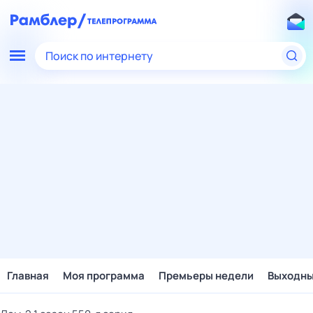
Поиск по интернету
Главная
Моя программа
Премьеры недели
Выходн