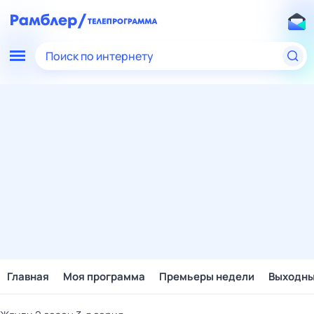
Поиск по интернету
Главная
Моя программа
Премьеры недели
Выходн