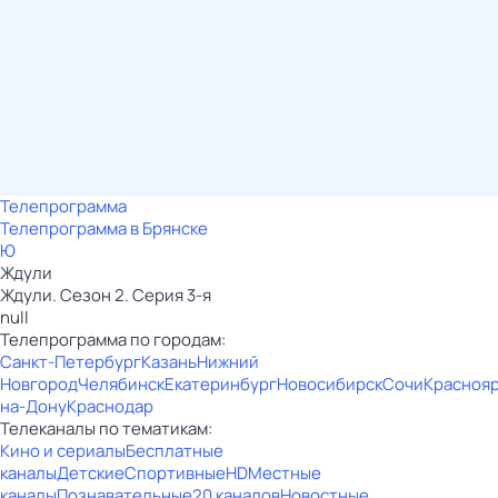
Телепрограмма
Телепрограмма в Брянске
Ю
Ждули
Ждули. Сезон 2. Серия 3-я
null
Телепрограмма по городам:
Санкт-Петербург
Казань
Нижний
Новгород
Челябинск
Екатеринбург
Новосибирск
Сочи
Красноя
на-Дону
Краснодар
Телеканалы по тематикам:
Кино и сериалы
Бесплатные
каналы
Детские
Спортивные
HD
Местные
каналы
Познавательные
20 каналов
Новостные