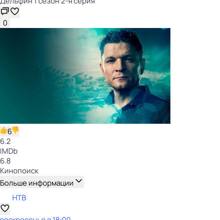
Дельфин 1 сезон 2-я серия
0
6
6.2
IMDb
6.8
Кинопоиск
Больше информации
НТВ
воскресенье
в
18:00