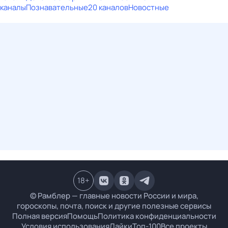
каналы
Познавательные
20 каналов
Новостные
18
+
© Рамблер — главные новости России и мира,
гороскопы, почта, поиск и другие полезные сервисы
Полная версия
Помощь
Политика конфиденциальности
Условия использования
Лайки
Топ-100
Все проекты