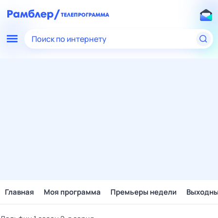
Поиск по интернету
Главная
Моя программа
Премьеры недели
Выходн