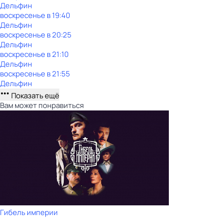
Дельфин
воскресенье
в
19:40
Дельфин
воскресенье
в
20:25
Дельфин
воскресенье
в
21:10
Дельфин
воскресенье
в
21:55
Дельфин
Показать ещё
Вам может понравиться
Гибель империи