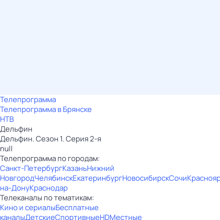
Телепрограмма
Телепрограмма в Брянске
НТВ
Дельфин
Дельфин. Сезон 1. Серия 2-я
null
Телепрограмма по городам:
Санкт-Петербург
Казань
Нижний
Новгород
Челябинск
Екатеринбург
Новосибирск
Сочи
Красноя
на-Дону
Краснодар
Телеканалы по тематикам:
Кино и сериалы
Бесплатные
каналы
Детские
Спортивные
HD
Местные