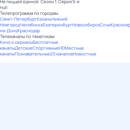
Не пиццей единой. Сезон 1. Серия 5-я
null
Телепрограмма по городам:
Санкт-Петербург
Казань
Нижний
Новгород
Челябинск
Екатеринбург
Новосибирск
Сочи
Красноя
на-Дону
Краснодар
Телеканалы по тематикам:
Кино и сериалы
Бесплатные
каналы
Детские
Спортивные
HD
Местные
каналы
Познавательные
20 каналов
Новостные