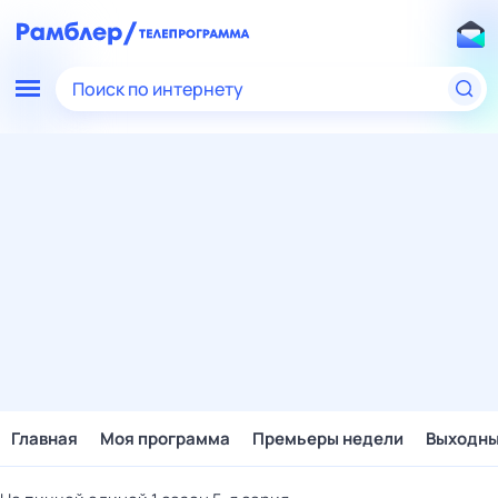
Поиск по интернету
Главная
Моя программа
Премьеры недели
Выходн