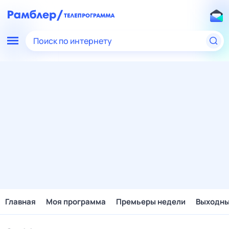
Поиск по интернету
Главная
Моя программа
Премьеры недели
Выходн