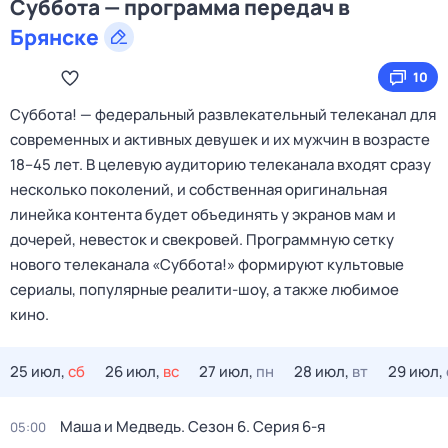
Суббота — программа передач в
Брянске
10
Cуббота! — федеральный развлекательный телеканал для
современных и активных девушек и их мужчин в возрасте
18–45 лет. В целевую аудиторию телеканала входят сразу
несколько поколений, и собственная оригинальная
линейка контента будет объединять у экранов мам и
дочерей, невесток и свекровей. Программную сетку
нового телеканала «Суббота!» формируют культовые
сериалы, популярные реалити-шоу, а также любимое
кино.
25 июл,
сб
26 июл,
вс
27 июл,
пн
28 июл,
вт
29 июл,
Маша и Медведь
. Сезон 6
. Серия 6-я
05:00