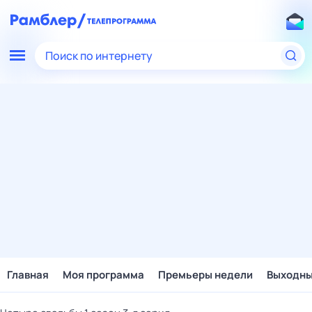
Поиск по интернету
Главная
Моя программа
Премьеры недели
Выходн