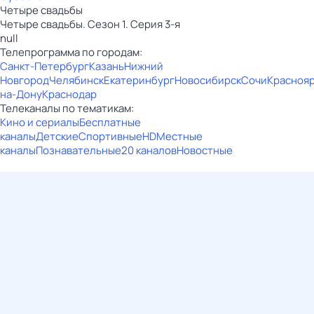
Четыре свадьбы
Четыре свадьбы. Сезон 1. Серия 3-я
null
Телепрограмма по городам:
Санкт-Петербург
Казань
Нижний
Новгород
Челябинск
Екатеринбург
Новосибирск
Сочи
Красноя
на-Дону
Краснодар
Телеканалы по тематикам:
Кино и сериалы
Бесплатные
каналы
Детские
Спортивные
HD
Местные
каналы
Познавательные
20 каналов
Новостные