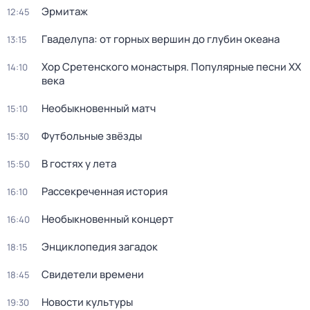
Эрмитаж
12:45
Гваделупа: от горных вершин до глубин океана
13:15
Хор Сретенского монастыря. Популярные песни XX
14:10
века
Необыкновенный матч
15:10
Футбольные звёзды
15:30
В гостях у лета
15:50
Рассекреченная история
16:10
Необыкновенный концерт
16:40
Энциклопедия загадок
18:15
Свидетели времени
18:45
Новости культуры
19:30