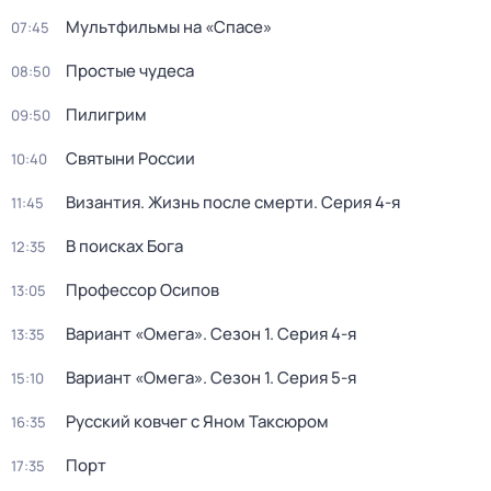
Мультфильмы на «Спасе»
07:45
Простые чудеса
08:50
Пилигрим
09:50
Святыни России
10:40
Византия. Жизнь после смерти
. Серия 4-я
11:45
В поисках Бога
12:35
Пpофессор Осипoв
13:05
Вариант «Омега»
. Сезон 1
. Серия 4-я
13:35
Вариант «Омега»
. Сезон 1
. Серия 5-я
15:10
Русский ковчег с Яном Таксюром
16:35
Порт
17:35