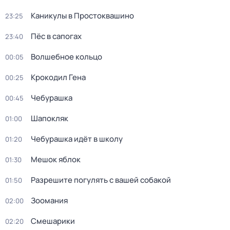
Каникулы в Простоквашино
23:25
Пёс в сапогах
23:40
Волшебное кольцо
00:05
Крокодил Гена
00:25
Чебурашка
00:45
Шапокляк
01:00
Чебурашка идёт в школу
01:20
Мешок яблок
01:30
Разрешите погулять с вашей собакой
01:50
Зоомания
02:00
Смешарики
02:20