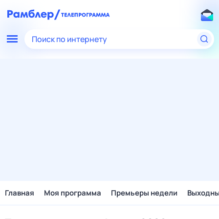
Поиск по интернету
Главная
Моя программа
Премьеры недели
Выходн