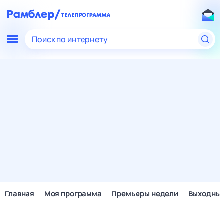
Поиск по интернету
Главная
Моя программа
Премьеры недели
Выходн