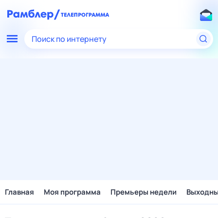
Поиск по интернету
Главная
Моя программа
Премьеры недели
Выходн