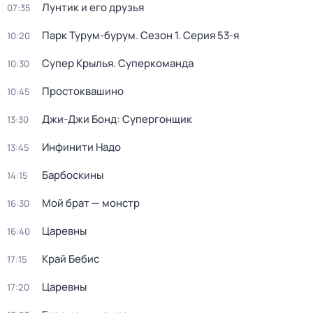
Лунтик и его друзья
07:35
Парк Турум-бурум
. Сезон 1
. Серия 53-я
10:20
Супер Крылья. Суперкоманда
10:30
Простоквашино
10:45
Джи-Джи Бонд: Супергонщик
13:30
Инфинити Надо
13:45
Барбоскины
14:15
Мой брат — монстр
16:30
Царевны
16:40
Край Бебис
17:15
Царевны
17:20