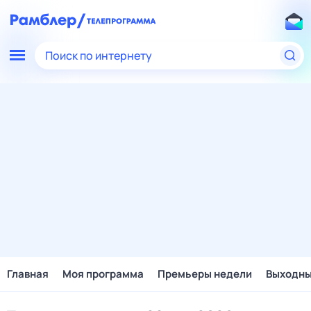
Поиск по интернету
Главная
Моя программа
Премьеры недели
Выходн