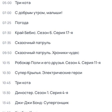
Три кота
05:00
С добрым утром, малыши!
07:00
Погода
07:25
Край Бебис
. Сезон 6
. Серия 17-я
07:30
Сказочный патруль
07:35
Сказочный патруль. Хроники чудес
09:50
Робокар Поли и его друзья
. Сезон 4
. Серия 11-я
10:15
Супер Крылья. Электрические герои
10:30
Три кота
10:45
Диностер
. Сезон 1
. Серия 4-я
13:30
Джи-Джи Бонд: Супергонщик
13:45