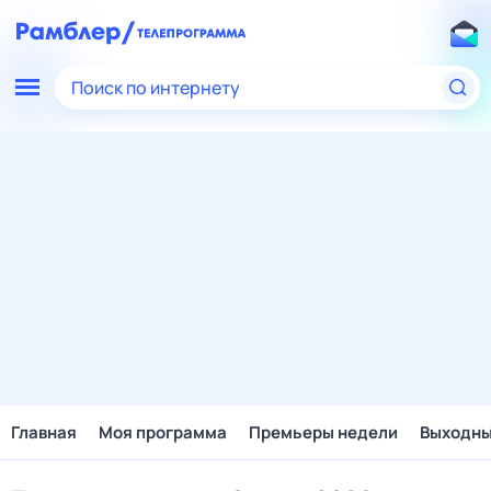
Поиск по интернету
Главная
Моя программа
Премьеры недели
Выходн