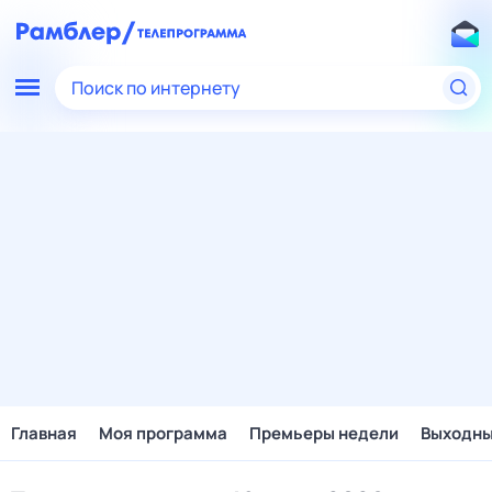
Поиск по интернету
Главная
Моя программа
Премьеры недели
Выходн