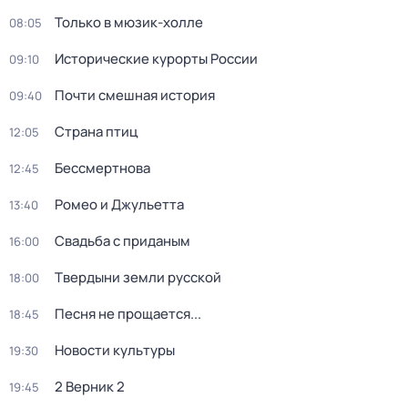
Только в мюзик-холле
08:05
Исторические курорты России
09:10
Почти смешная история
09:40
Страна птиц
12:05
Бессмертнова
12:45
Ромео и Джульетта
13:40
Свадьба с приданым
16:00
Твердыни земли русской
18:00
Песня не прощается...
18:45
Новости культуры
19:30
2 Верник 2
19:45