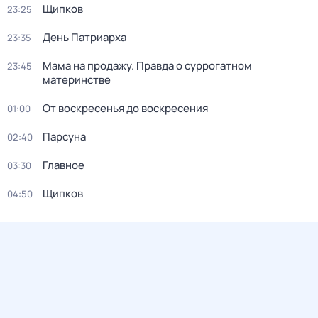
Щипков
23:25
Дeнь Патриаpха
23:35
Мама на продажу. Правда о сyрpогатном
23:45
материнстве
От воскресенья до воскресения
01:00
Парсуна
02:40
Главное
03:30
Щипков
04:50