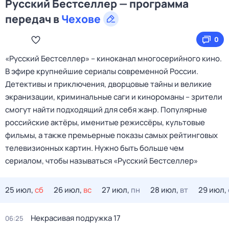
Русский Бестселлер — программа
передач в
Чехове
0
«Русский Бестселлер» – киноканал многосерийного кино.
В эфире крупнейшие сериалы современной России.
Детективы и приключения, дворцовые тайны и великие
экранизации, криминальные саги и кинороманы – зрители
смогут найти подходящий для себя жанр. Популярные
российские актёры, именитые режиссёры, культовые
фильмы, а также премьерные показы самых рейтинговых
телевизионных картин. Нужно быть больше чем
сериалом, чтобы называться «Русский Бестселлер»
25 июл,
сб
26 июл,
вс
27 июл,
пн
28 июл,
вт
29 июл,
Некрасивая подружка 17
06:25