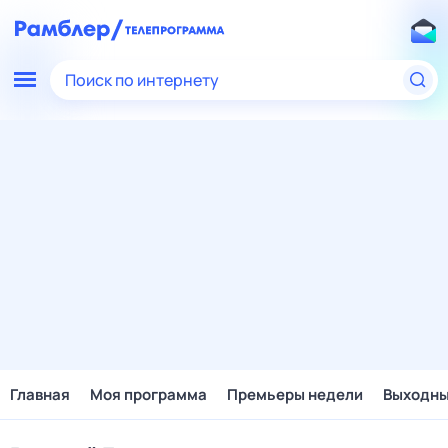
Поиск по интернету
Главная
Моя программа
Премьеры недели
Выходн