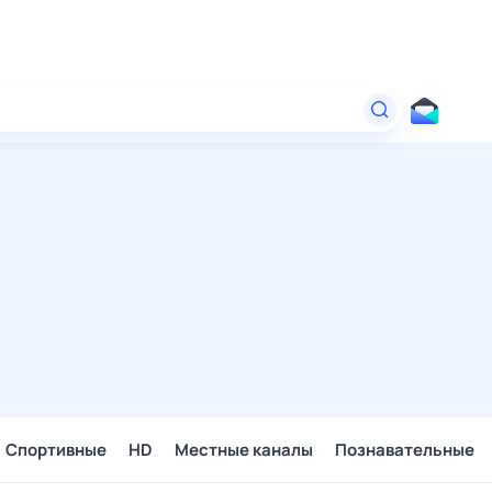
Спортивные
HD
Местные каналы
Познавательные