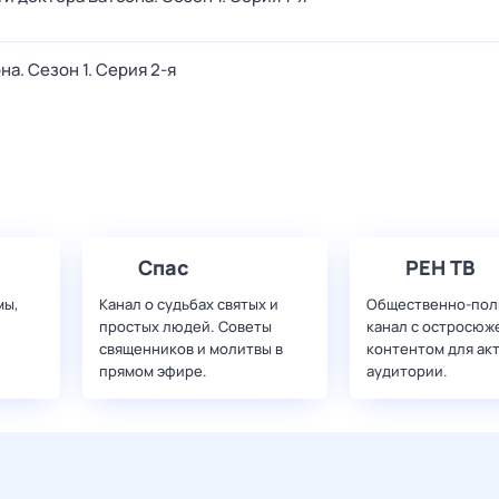
она
. Сезон 1
. Серия 2-я
Спас
РЕН ТВ
мы,
Канал о судьбах святых и
Общественно-пол
простых людей. Советы
канал с остросюж
священников и молитвы в
контентом для ак
прямом эфире.
аудитории.