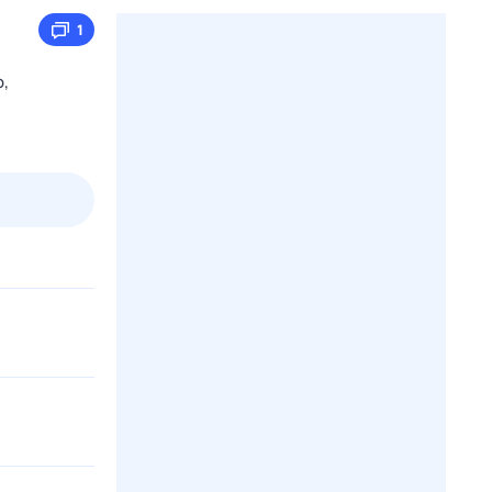
1
о,
3 авг,
пн
4 авг,
вт
5 авг,
ср
6 авг,
чт
Вчера
Сегодня