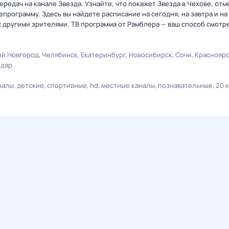
редач на канале Звезда. Узнайте, что покажет Звезда в Чехове, отм
рограмму. Здесь вы найдете расписание на сегодня, на завтра и на
 другими зрителями. ТВ программа от Рамблера — ваш способ смотр
й Новгород
Челябинск
Екатеринбург
Новосибирск
Сочи
Краснояр
одар
налы
детские
спортивные
hd
местные каналы
познавательные
20 