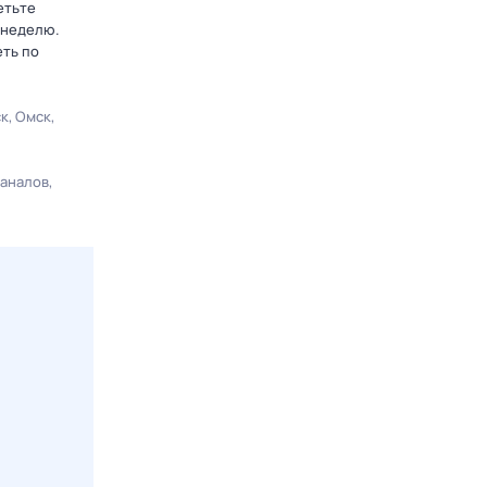
етьте
 неделю.
еть по
ск
Омск
каналов