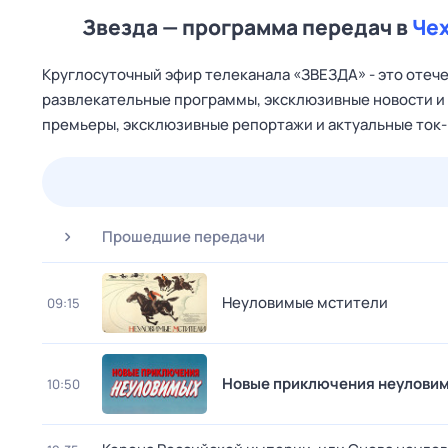
Звезда — программа передач в
Че
Круглосуточный эфир телеканала «ЗВЕЗДА» - это отеч
развлекательные программы, эксклюзивные новости и 
премьеры, эксклюзивные репортажи и актуальные ток-
25 июл,
сб
26 июл,
вс
27 июл,
пн
28 июл,
вт
Прошедшие передачи
Неуловимые мстители
09:15
Новые приключения неулови
10:50