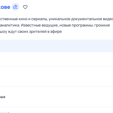
хове
ественные кино и сериалы, уникальное документальное виде
аналитика. Известные ведущие, новые программы, громкие
шоу ждут своих зрителей в эфире
29 июл,
ср
30 июл,
чт
31 июл,
пт
1 авг,
сб
2 авг,
вс
мых