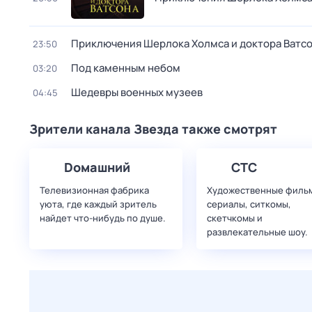
Приключения Шерлока Холмса и доктора Ватс
23:50
Под каменным небом
03:20
Шедевры военных музеев
04:45
Зрители канала Звезда также смотрят
Dомашний
СТС
Телевизионная фабрика
Художественные филь
уюта, где каждый зритель
сериалы, ситкомы,
найдет что‑нибудь по душе.
скетчкомы и
развлекательные шоу.