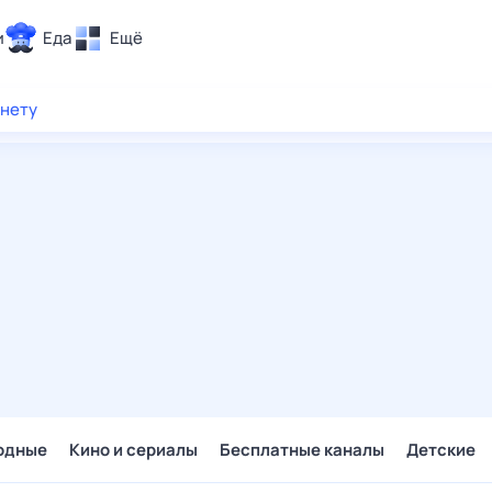
и
Еда
Ещё
Почта
рнету
ия и отдых
Поиск
Погода
ТВ-программа
и и тренды
 ситуации
 вместе
Помощь
одные
Кино и сериалы
Бесплатные каналы
Детские