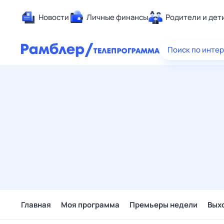
Новости
Личные финансы
Родители и дет
Здоровье
Поиск по инте
Развлечен
Дом и уют
Спорт
Карьера
Авто
Технологи
Жизненные
Сберегаем
Гороскопы
Главная
Моя программа
Премьеры недели
Вых