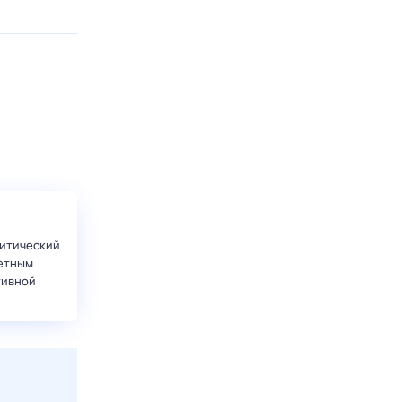
итический
етным
тивной