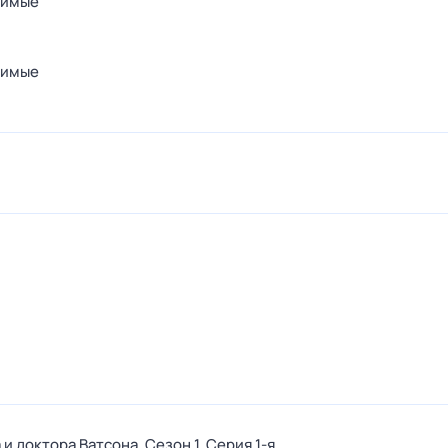
вимые
вимые
и доктора Ватсона
. Сезон 1
. Серия 1-я