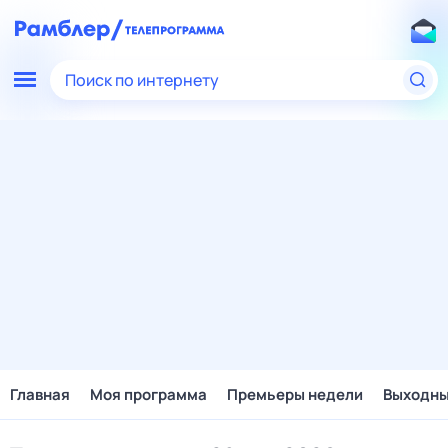
Поиск по интернету
Главная
Моя программа
Премьеры недели
Выходн