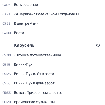
Есть решение
03:08
«Америка» с Валентином Богдановым
03:21
В центре Азии
03:38
Вести
04:00
Карусель
Лягушка-путешественница
05:00
Винни-Пух
05:15
Винни-Пух идёт в гости
05:25
Винни-Пух и день забот
05:35
Вовка в Тридевятом царстве
05:55
Бременские музыканты
06:20