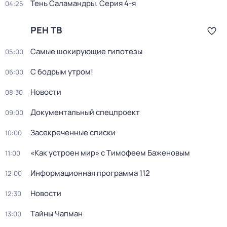
Тень Саламандры
. Серия 4-я
04:25
РЕН ТВ
Самые шoкиpующие гипотезы
05:00
С бодрым утром!
06:00
Новости
08:30
Документальный спецпроект
09:00
Заcекрeченные списки
10:00
«Как устроен мир» с Тимофеем Баженовым
11:00
Информационная программа 112
12:00
Новости
12:30
Тaйны Чапман
13:00