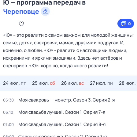
Ю — программа передач в
Череповце
0
«Ю» – это реалити о самом важном для молодой женщины:
семье, детях, свекровях, мамах, друзьях и подругах. И,
конечно, о любви. «Ю» - реалити с настоящими людьми,
искренними и яркими эмоциями. Здесь нет актёров и
сценариев. «Ю»: хорошо, когда много реалити!
24 июл,
пт
25 июл,
сб
26 июл,
вс
27 июл,
пн
28 июл,
Моя свекровь — монстр
. Сезон 3
. Серия 2-я
05:30
Моя свадьба лучше!
. Сезон 1
. Серия 7-я
06:10
Моя свадьба лучше!
. Сезон 1
. Серия 8-я
07:00
Селянка-горожанка
. Сезон 2
. Серия 7-я
08:00