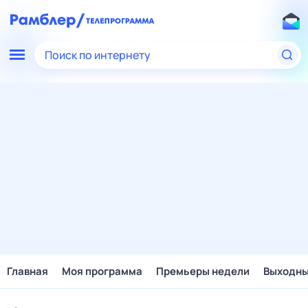
Поиск по интернету
Главная
Моя программа
Премьеры недели
Выходн