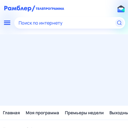
Поиск по интернету
Главная
Моя программа
Премьеры недели
Выходн