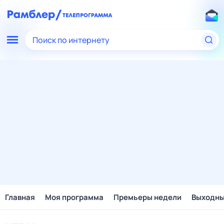
Поиск по интернету
Главная
Моя программа
Премьеры недели
Выходн