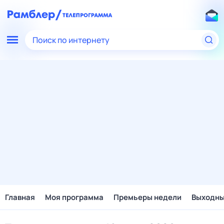
Поиск по интернету
Главная
Моя программа
Премьеры недели
Выходн