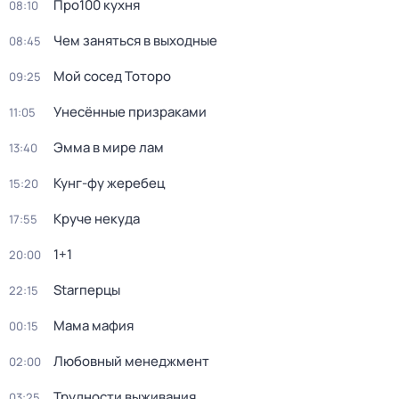
Про100 кухня
08:10
Чем заняться в выходные
08:45
Мой сосед Тоторо
09:25
Унесённые призраками
11:05
Эмма в мире лам
13:40
Кунг-фу жеребец
15:20
Круче некуда
17:55
1+1
20:00
Starперцы
22:15
Мама мафия
00:15
Любовный менеджмент
02:00
Трудности выживания
03:25