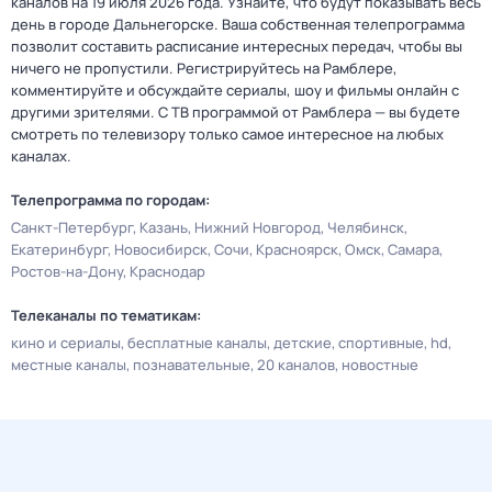
каналов на 19 июля 2026 года. Узнайте, что будут показывать весь
день в городе Дальнегорске. Ваша собственная телепрограмма
позволит составить расписание интересных передач, чтобы вы
ничего не пропустили. Регистрируйтесь на Рамблере,
комментируйте и обсуждайте сериалы, шоу и фильмы онлайн с
другими зрителями. С ТВ программой от Рамблера — вы будете
смотреть по телевизору только самое интересное на любых
каналах.
Телепрограмма по городам:
Санкт-Петербург
Казань
Нижний Новгород
Челябинск
Екатеринбург
Новосибирск
Сочи
Красноярск
Омск
Самара
Ростов-на-Дону
Краснодар
Телеканалы по тематикам:
кино и сериалы
бесплатные каналы
детские
спортивные
hd
местные каналы
познавательные
20 каналов
новостные