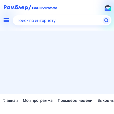
Поиск по интернету
Главная
Моя программа
Премьеры недели
Выходн