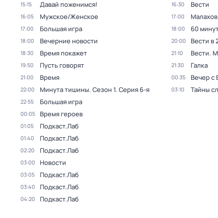
Давай поженимся!
Вести
15:15
16:30
Мужское/Женское
Малахов
16:05
17:00
Большая игра
60 мину
17:00
18:00
Вечерние новости
Вести в 
18:00
20:00
Время покажет
Вести. 
18:30
21:10
Пусть говорят
Галка
19:50
21:30
Время
Вечер с
21:00
00:35
Минута тишины
. Сезон 1
. Серия 6-я
Тайны с
22:00
03:10
Большая игра
22:55
Время героев
00:05
Подкаст.Лаб
01:05
Подкаст.Лаб
01:40
Подкаст.Лаб
02:20
Новости
03:00
Подкаст.Лаб
03:05
Подкаст.Лаб
03:40
Подкаст.Лаб
04:20