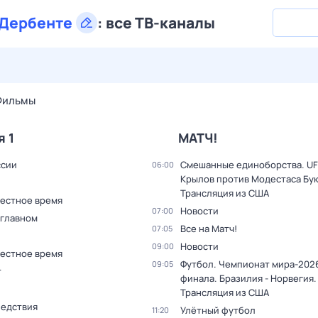
Дербенте
:
все ТВ-каналы
27 июл,
пн
28 июл,
вт
29 июл,
ср
30 июл,
чт
31 июл,
Фильмы
я 1
МАТЧ!
ссии
Смешанные единоборства. UF
06:00
Крылов против Модестаса Бук
Трансляция из США
Местное время
Новости
07:00
 главном
Все на Матч!
07:05
Новости
09:00
Местное время
Футбол. Чемпионат мира-2026
09:05
т
финала. Бразилия - Норвегия.
Трансляция из США
ледствия
Улётный футбол
11:20