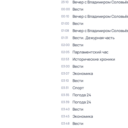
Вечер с Владимиром Соловьё
23:10
Вести
00:00
Вечер с Владимиром Соловьё
00:10
Вести
01:00
Вечер с Владимиром Соловьё
01:08
Вести. Дежурная часть
01:31
Вести
02:00
Парламентский час
02:05
Исторические хроники
02:53
Вести
03:00
Экономика
03:07
Вести
03:10
Спорт
03:31
Погода 24
03:35
Погода 24
03:39
Вести
03:40
Экономика
03:45
Вести
03:48