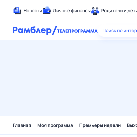
Новости
Личные финансы
Родители и дет
Здоровье
Поиск по инте
Развлечен
Дом и уют
Спорт
Карьера
Авто
Технологи
Жизненные
Сберегаем
Гороскопы
Главная
Моя программа
Премьеры недели
Вых