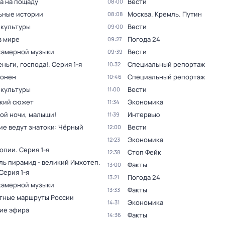
а на пощаду
Вести
08:00
ьные истории
Москва. Кремль. Путин
08:08
 культуры
Вести
09:00
в мире
Погода 24
09:27
камерной музыки
Вести
09:39
ньги, господа!
. Серия 1-я
Специальный репортаж
10:32
оонен
Специальный репортаж
10:46
 культуры
Вести
11:00
кий сюжет
Экономика
11:34
ой ночи, малыши!
Интервью
11:39
ие ведут знатоки: Чёрный
Вести
12:00
Экономика
12:23
топии
. Серия 1-я
Стоп Фейк
12:38
ль пирамид - великий Имхотеп
.
Факты
13:00
 Серия 1-я
Погода 24
13:21
камерной музыки
Факты
13:33
тные маршруты России
Экономика
14:31
ие эфира
Факты
14:36