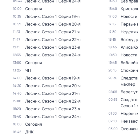
Лесник
. Сезон 1
. Серия 24-я
Без прав
09:44
14:30
Сегодня
Кристал
10:00
16:40
Лесник
. Сезон 1
. Серия 19-я
Новости
10:35
17:00
Лесник
. Сезон 1
. Серия 20-я
Первые 
10:59
17:15
Лесник
. Сезон 1
. Серия 21-я
Неделя 
11:23
17:30
Лесник
. Сезон 1
. Серия 22-я
Всюду де
11:47
18:15
Лесник
. Сезон 1
. Серия 23-я
Алиса К
12:11
18:45
Лесник
. Сезон 1
. Серия 24-я
Новости
12:35
19:30
Сегодня
Библейс
13:00
19:45
ЧП
Спокойн
13:25
20:15
Лесник
. Сезон 1
. Серия 19-я
Следств
14:00
20:30
маклер
Лесник
. Сезон 1
. Серия 20-я
14:20
Берег у
22:05
Лесник
. Сезон 1
. Серия 21-я
14:40
Создате
00:35
Лесник
. Сезон 1
. Серия 22-я
15:00
Сезон 1
.
Лесник
. Сезон 1
. Серия 23-я
15:20
Неделя 
01:30
Лесник
. Сезон 1
. Серия 24-я
15:40
Неизвес
02:10
Сегодня
16:00
Окончан
03:00
ДНК
16:45