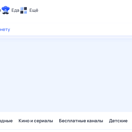
и
Еда
Ещё
Почта
рнету
ия и отдых
Поиск
Погода
ТВ-программа
и и тренды
 ситуации
 вместе
Помощь
одные
Кино и сериалы
Бесплатные каналы
Детские