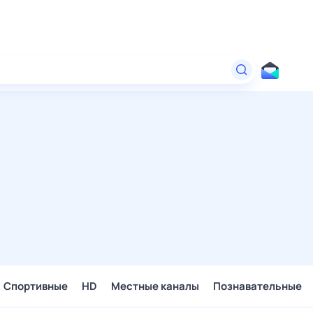
Спортивные
HD
Местные каналы
Познавательные