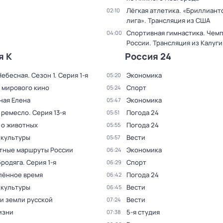
Лёгкая атлетика. «Бриллиант
02:10
лига». Трансляция из США
Спортивная гимнастика. Чем
04:00
России. Трансляция из Калуги
я К
Россия 24
Небесная
. Сезон 1
. Серия 1-я
Экономика
05:20
 мирового кино
Спорт
05:24
ная Елена
Экономика
05:47
 ремесло
. Серия 13-я
Погода 24
05:51
 о животных
Погода 24
05:55
 культуры
Вести
05:57
тные маршруты России
Экономика
06:24
бродяга
. Серия 1-я
Спорт
06:29
лённое время
Погода 24
06:42
 культуры
Вести
06:45
и земли русской
Вести
07:24
изни
5-я студия
07:38