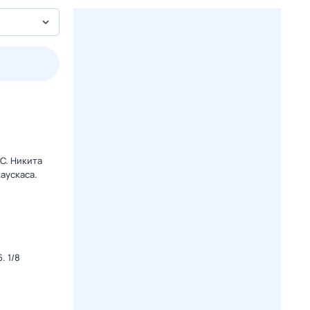
пт
1 авг,
сб
2 авг,
вс
3 авг,
пн
4 авг,
вт
Вчера
Сегод
C. Никита
аускаса.
. 1/8