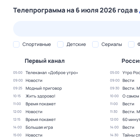
Телепрограмма на 6 июля 2026 года в
23 июл,
чт
24 июл,
пт
25 июл,
сб
26 июл,
вс
Спортивные
Детские
Сериалы
Первый канал
Росси
Телеканал «Доброе утро»
Утро Ро
05:00
05:00
Новости
Вести
09:00
09:00
Модный приговор
Вести. 
09:25
09:30
Жить здорово!
О самом
10:15
10:00
Время покажет
Вести
11:00
11:00
Новости
Вести. 
12:00
11:30
Время покажет
60 мину
12:15
12:00
Большая игра
Вести
14:00
14:00
Новости
Тайны с
15:00
14:30