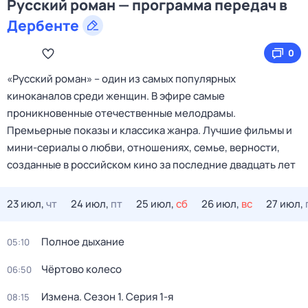
Русский роман — программа передач в
Дербенте
0
«Русский роман» – один из самых популярных
киноканалов среди женщин. В эфире самые
проникновенные отечественные мелодрамы.
Премьерные показы и классика жанра. Лучшие фильмы и
мини-сериалы о любви, отношениях, семье, верности,
созданные в российском кино за последние двадцать лет
23 июл,
чт
24 июл,
пт
25 июл,
сб
26 июл,
вс
27 июл,
Полное дыхание
05:10
Чёртово колесо
06:50
Измена
. Сезон 1
. Серия 1-я
08:15