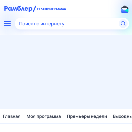
Поиск по интернету
Главная
Моя программа
Премьеры недели
Выходн