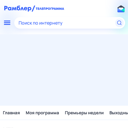
Поиск по интернету
Главная
Моя программа
Премьеры недели
Выходн