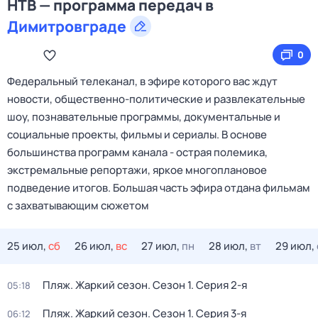
НТВ — программа передач в
Димитровграде
0
Федеральный телеканал, в эфире которого вас ждут
новости, общественно-политические и развлекательные
шоу, познавательные программы, документальные и
социальные проекты, фильмы и сериалы. В основе
большинства программ канала - острая полемика,
экстремальные репортажи, яркое многоплановое
подведение итогов. Большая часть эфира отдана фильмам
с захватывающим сюжетом
25 июл,
сб
26 июл,
вс
27 июл,
пн
28 июл,
вт
29 июл,
Пляж. Жаркий сезон
. Сезон 1
. Серия 2-я
05:18
Пляж. Жаркий сезон
. Сезон 1
. Серия 3-я
06:12