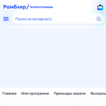
Поиск по интернету
Главная
Моя программа
Премьеры недели
Выходн