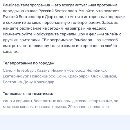
Рамблер/телепрограмма — это всегда актуальная программа
передач на канале Русский Бестселлер. Узнайте, что покажет
Русский Бестселлер в Дюртюли, отметьте интересные передачи
и сохраните их свою персональную телепрограмму. Здесь вы
найдете расписание на сегодня, на завтра и на неделю.
Комментируйте и обсуждайте сериалы, шоу и фильмы онлайн с
другими зрителями. ТВ программа от Рамблера — ваш способ
смотреть по телевизору только самое интересное на любых
каналах.
Телепрограмма по городам:
Санкт-Петербург
Казань
Нижний Новгород
Челябинск
Екатеринбург
Новосибирск
Сочи
Красноярск
Омск
Самара
Ростов-на-Дону
Краснодар
Телеканалы по тематикам:
кино и сериалы
бесплатные каналы
детские
спортивные
hd
местные каналы
познавательные
20 каналов
новостные