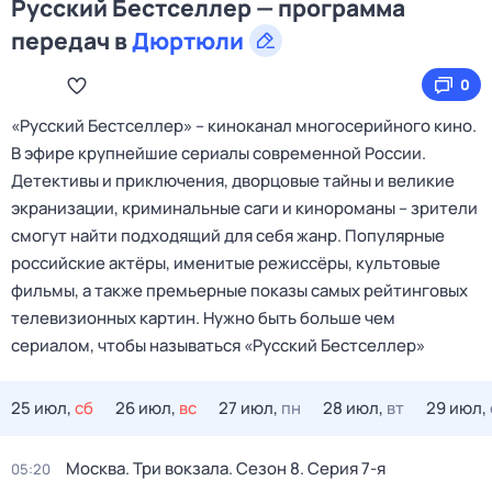
Русский Бестселлер — программа
передач в
Дюртюли
0
«Русский Бестселлер» – киноканал многосерийного кино.
В эфире крупнейшие сериалы современной России.
Детективы и приключения, дворцовые тайны и великие
экранизации, криминальные саги и кинороманы – зрители
смогут найти подходящий для себя жанр. Популярные
российские актёры, именитые режиссёры, культовые
фильмы, а также премьерные показы самых рейтинговых
телевизионных картин. Нужно быть больше чем
сериалом, чтобы называться «Русский Бестселлер»
25 июл,
сб
26 июл,
вс
27 июл,
пн
28 июл,
вт
29 июл,
Москва. Три вокзала
. Сезон 8
. Серия 7-я
05:20