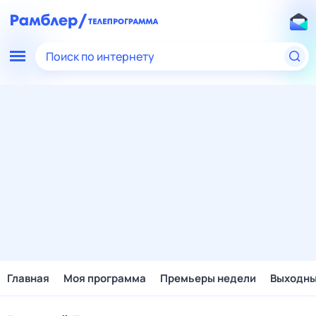
Поиск по интернету
Главная
Моя программа
Премьеры недели
Выходн