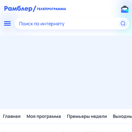
Поиск по интернету
Главная
Моя программа
Премьеры недели
Выходн