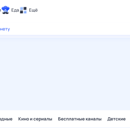
и
Еда
Ещё
Почта
рнету
ия и отдых
Поиск
Погода
ТВ-программа
и и тренды
 ситуации
 вместе
Помощь
одные
Кино и сериалы
Бесплатные каналы
Детские