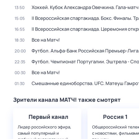
Хоккей. Кубок Александра Овечкина. Гала-матч
13:50
II Всероссийская спартакиада. Бокс. Финалы. Т
15:05
II Всероссийская спартакиада. Церемония откр
16:55
Все на Матч!
18:30
Футбол. Альфа-Банк Российская Премьер-Лига.
20:00
Футбол. Чемпионат Португалии. Эштрела - Сп
22:35
Все на Матч!
00:30
Смешанные единоборства. UFC. Матеуш Гамрот
01:30
Зрители канала МАТЧ! также смотрят
Первый канал
Россия 1
Лидер российского эфира,
Общероссийский теле
самый популярный и
с новостями, фильмами