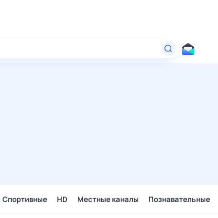
Спортивные
HD
Местные каналы
Познавательные