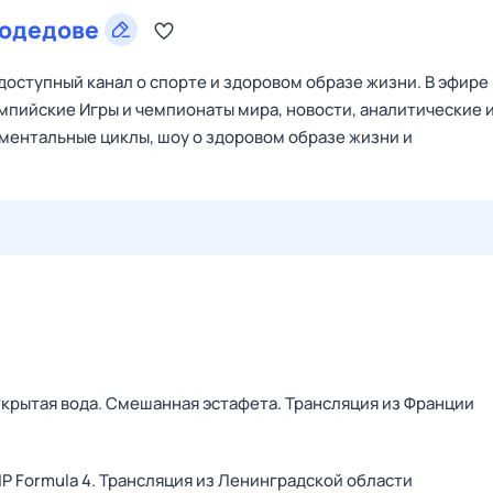
одедове
оступный канал о спорте и здоровом образе жизни. В эфире
мпийские Игры и чемпионаты мира, новости, аналитические 
ументальные циклы, шоу о здоровом образе жизни и
29 июл,
ср
30 июл,
чт
31 июл,
пт
1 авг,
сб
2 авг,
вс
крытая вода. Смешанная эстафета. Трансляция из Франции
P Formula 4. Трансляция из Ленинградской области