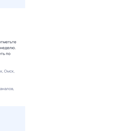
отметьте
 неделю.
еть по
ск
Омск
каналов