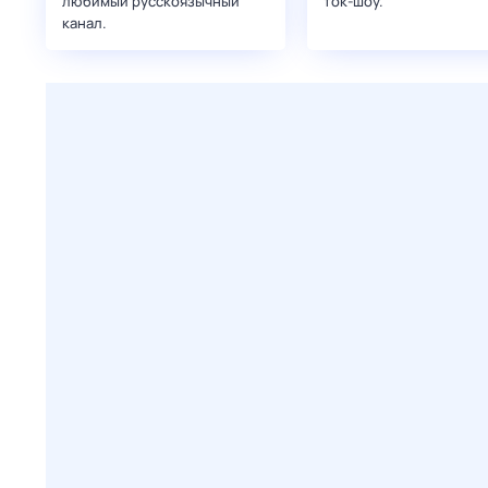
любимый русскоязычный
ток-шоу.
канал.