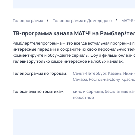
Телепрограмма
Телепрограмма в Домодедове
МАТЧ! 
ТВ-программа канала МАТЧ! на Рамблер/т
Рамблер/телепрограмма — это всегда актуальная программа пе
интересные передачи и сохраните их свою персональную телеп
Комментируйте и обсуждайте сериалы, шоу и фильмы онлайн с
телевизору только самое интересное на любых каналах.
Телепрограмма по городам:
Санкт-Петербург
Казань
Нижни
Самара
Ростов-на-Дону
Красн
Телеканалы по тематикам:
кино и сериалы
бесплатные ка
новостные