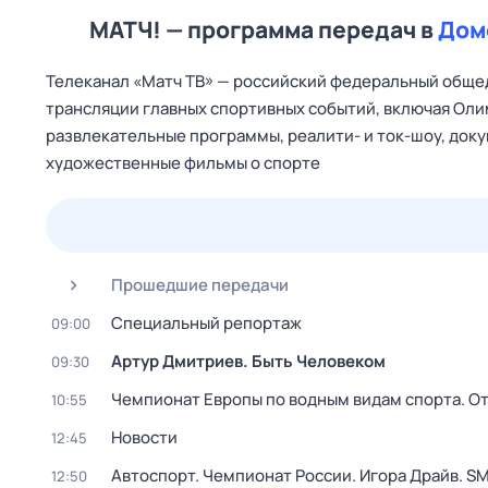
МАТЧ! — программа передач в
Дом
Телеканал «Матч ТВ» — российский федеральный общед
трансляции главных спортивных событий, включая Оли
развлекательные программы, реалити- и ток-шоу, док
художественные фильмы о спорте
25 июл,
сб
26 июл,
вс
27 июл,
пн
28 июл,
вт
Прошедшие передачи
Специальный репортаж
09:00
Артур Дмитриев. Быть Человеком
09:30
Чемпионат Европы по водным видам спорта. От
10:55
Новости
12:45
Автоспорт. Чемпионат России. Игора Драйв. SM
12:50