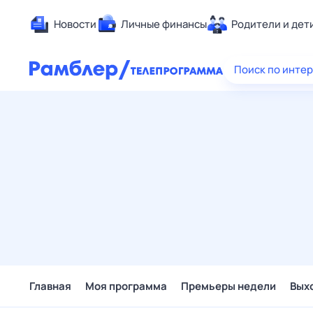
Новости
Личные финансы
Родители и дет
Здоровье
Поиск по инте
Развлечен
Дом и уют
Спорт
Карьера
Авто
Технологи
Жизненные
Сберегаем
Гороскопы
Главная
Моя программа
Премьеры недели
Вых