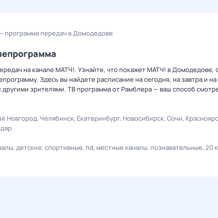
— программа передач в Домодедове
елепрограмма
редач на канале МАТЧ!. Узнайте, что покажет МАТЧ! в Домодедове, 
рограмму. Здесь вы найдете расписание на сегодня, на завтра и на
 другими зрителями. ТВ программа от Рамблера — ваш способ смотр
й Новгород
Челябинск
Екатеринбург
Новосибирск
Сочи
Краснояр
одар
налы
детские
спортивные
hd
местные каналы
познавательные
20 