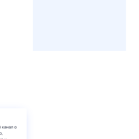
 канал о
о,