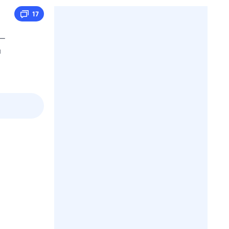
17
 —
и
3 авг,
пн
4 авг,
вт
5 авг,
ср
6 авг,
чт
Вчера
Сегодня