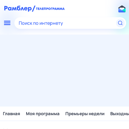
Поиск по интернету
Главная
Моя программа
Премьеры недели
Выходн