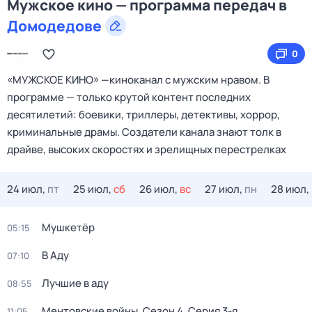
Мужское кино — программа передач в
Домодедове
0
«МУЖСКОЕ КИНО» —киноканал с мужским нравом. В
программе — только крутой контент последних
десятилетий: боевики, триллеры, детективы, хоррор,
криминальные драмы. Создатели канала знают толк в
драйве, высоких скоростях и зрелищных перестрелках
24 июл,
пт
25 июл,
сб
26 июл,
вс
27 июл,
пн
28 июл,
Мушкетёр
05:15
В Аду
07:10
Лучшие в аду
08:55
Ментовские войны
. Сезон 4
. Серия 3-я
11:05